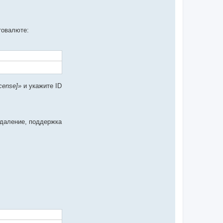
товалюте:
cense]»
и укажите ID
.
удаление, поддержка