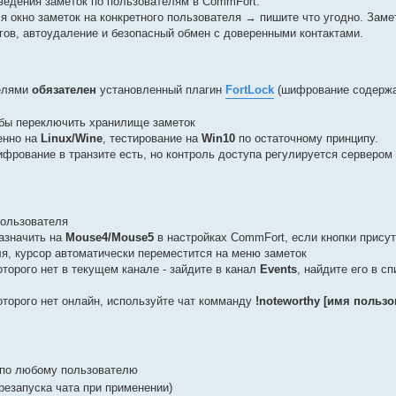
едения заметок по пользователям в CommFort.
я окно заметок на конкретного пользователя → пишите что угодно. Заме
гов, автоудаление и безопасный обмен с доверенными контактами.
телями
обязателен
установленный плагин
FortLock
(шифрование содержа
о-бы переключить хранилище заметок
енно на
Linux/Wine
, тестирование на
Win10
по остаточному принципу.
фрование в транзите есть, но контроль доступа регулируется серверо
пользователя
азначить на
Mouse4/Mouse5
в настройках CommFort, если кнопки прису
ля, курсор автоматически переместится на меню заметок
торого нет в текущем канале - зайдите в канал
Events
, найдите его в с
оторого нет онлайн, используйте чат комманду
!noteworthy [имя пользо
 по любому пользователю
резапуска чата при применении)