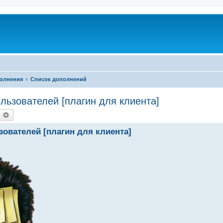
олнения
Список дополнений
льзователей [плагин для клиента]
оиск
Расширенный поиск
ователей [плагин для клиента]