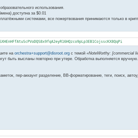
 образовательного использования.
мена) доступна за $0.01
 платёжными системами, все пожертвования принимаются только в крип
SXHEnHFfAtuScPVoDQS8x9fqA2eyR16HQzco9pLp3EB1CojsscKX8QqPi
шите на
orchestra+support@disroot.org
с темой
«NoteWorthy: [commercial li
огут быть высланы повторно при утере. Обработка выполняется вручную
аметок, пер-аккаунт разделение, BB-форматирование, теги, поиск, авто