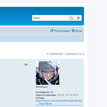
Поиск
Расширенный по
Регистрация
Вход
2 сообщения • Страница
1
из
1
Orchestra
Сообщения:
31
Зарегистрирован:
16:32, 04.10.2025
Откуда:
https://nostr.com/npub12k6u3g3rn0w92wx4
... 7mjs7ljkc8