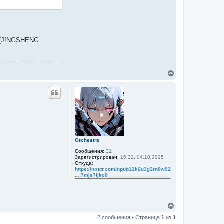
M (JINGSHENG
В
е
р
н
у
т
ь
с
я
к
Orchestra
н
а
Сообщения:
31
ч
Зарегистрирован:
16:32, 04.10.2025
Откуда:
а
https://nostr.com/npub12k6u3g3rn0w92wx4
л
... 7mjs7ljkc8
у
В
е
2 сообщения • Страница
1
из
1
р