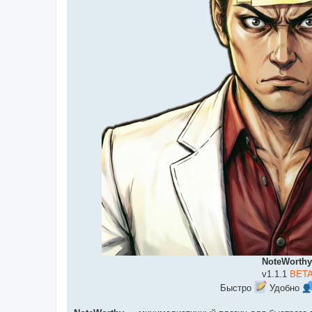
⠀⠀⠀⠀
⠀⠀⠀⠀⠀⠀⠀⠀⠀⠀⠀⠀⠀⠀⠀⠀⠀⠀⠀⠀⠀⠀⠀⠀⠀⠀⠀
NoteWorthy
⠀⠀⠀⠀⠀⠀⠀⠀⠀⠀⠀⠀⠀⠀⠀⠀⠀⠀⠀⠀⠀⠀⠀⠀⠀⠀⠀v1.1.1
BET
⠀⠀⠀⠀⠀⠀⠀⠀⠀⠀⠀⠀⠀⠀⠀⠀⠀⠀⠀⠀⠀Быстро
Удобно