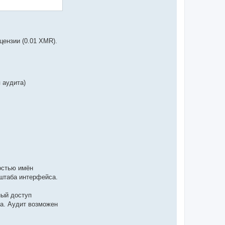
ензии (0.01 XMR).
 аудита)
остью имён
сштаба интерфейса.
ный доступ
ра. Аудит возможен