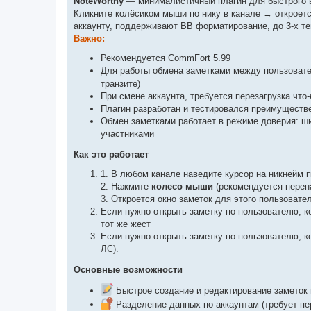
NoteWorthy
— минималистичный плагин для быстрого в
Кликните колёсиком мыши по нику в канале → откроетс
аккаунту, поддерживают BB форматирование, до 3-х те
Важно:
Рекомендуется CommFort 5.99
Для работы обмена заметками между пользова
транзите)
При смене аккаунта, требуется перезагрузка чт
Плагин разработан и тестировался преимуществ
Обмен заметками работает в режиме доверия: ши
участниками
Как это работает
1. В любом канале наведите курсор на никнейм 
2. Нажмите
колесо мыши
(рекомендуется перен
3. Откроется окно заметок для этого пользовате
Если нужно открыть заметку по пользователю, ко
тот же жест
Если нужно открыть заметку по пользователю, к
ЛС).
Основные возможности
Быстрое создание и редактирование заметок
Разделение данных по аккаунтам (требует пе