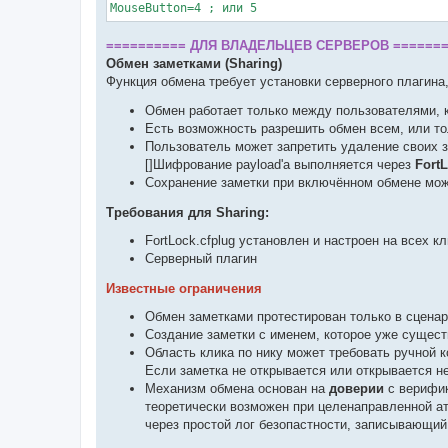
MouseButton=4 ; или 5
========== ДЛЯ ВЛАДЕЛЬЦЕВ СЕРВЕРОВ ======
Обмен заметками (Sharing)
Функция обмена требует установки серверного плагина
Обмен работает только между пользователями,
Есть возможность разрешить обмен всем, или т
Пользователь может запретить удаление своих з
[]Шифрование payload'а выполняется через
Fort
Сохранение заметки при включённом обмене мо
Требования для Sharing:
FortLock.cfplug установлен и настроен на всех к
Серверный плагин
Известные ограничения
Обмен заметками протестирован только в сцена
Создание заметки с именем, которое уже сущест
Область клика по нику может требовать ручной 
Если заметка не открывается или открывается н
Механизм обмена основан на
доверии
с верифик
теоретически возможен при целенаправленной ат
через простой лог безопастности, записывающи