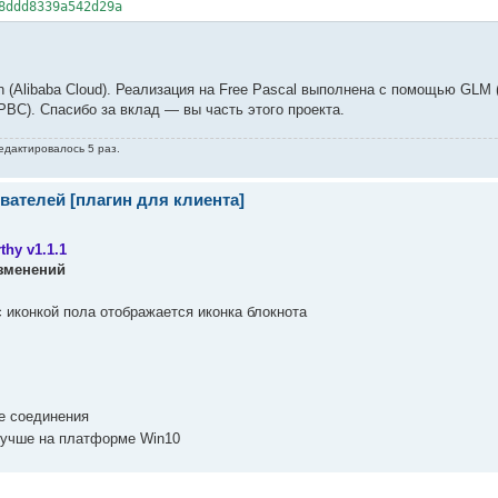
8ddd8339a542d29a
n (Alibaba Cloud). Реализация на Free Pascal выполнена с помощью GL
C). Спасибо за вклад — вы часть этого проекта.
редактировалось 5 раз.
вателей [плагин для клиента]
thy v1.1.1
зменений
 иконкой пола отображается иконка блокнота
е соединения
лучше на платформе Win10