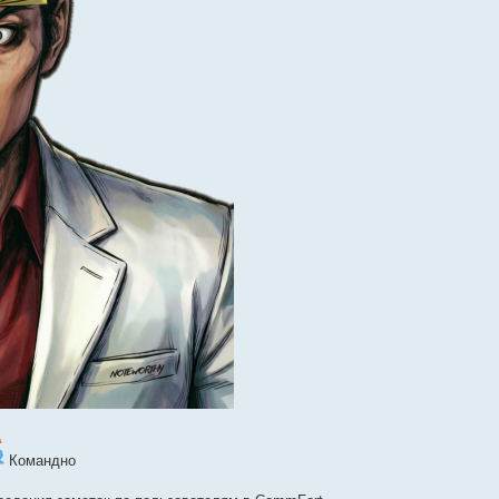
A
Командно