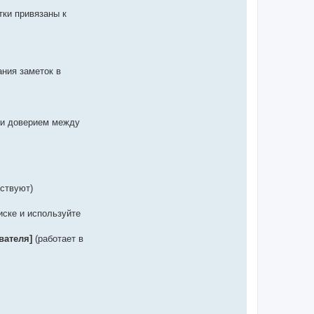
тки привязаны к
ния заметок в
м и доверием между
тствуют)
писке и используйте
вателя]
(работает в