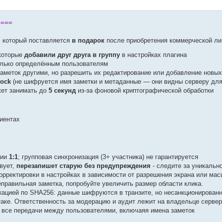
====
, который поставляется
в подарок
после приобретения коммерческой лиц
 которые
добавили друг друга в группу
в настройках плагина
олько определённым пользователям
аметок другими, но разрешить их редактирование или добавление новых
Lock
(не шифруется имя заметки и метаданные — они видны серверу для
жет занимать до
5 секунд
из-за фоновой криптографической обработки
лиентах
рии
1:1
; групповая синхронизация (3+ участника) не гарантируется
вует,
перезапишет старую без предупреждения
- следите за уникальн
корректировки в настройках в зависимости от разрешения экрана или ма
еправильная заметка, попробуйте увеличить размер области клика.
ацией по SHA256: данные шифруются в транзите, но несанкционирован
аке. Ответственность за модерацию и аудит лежит на владельце серве
й все передачи между пользователями, включаяя имена заметок