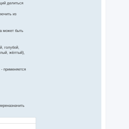
щий делиться
лючить из
ка может быть
й, голубой,
елый, жёлтый),
 - применяется
переназначить