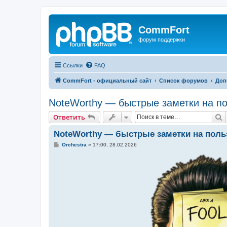
CommFort
форум поддержки
Ссылки
FAQ
CommFort - официальный сайт
Список форумов
Доп
NoteWorthy — быстрые заметки на по
П
Ответить
NoteWorthy — быстрые заметки на польз
С
Orchestra
»
17:00, 28.02.2026
о
о
б
щ
е
н
и
е