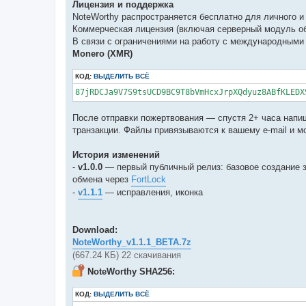
Лицензия и поддержка
NoteWorthy распространяется бесплатно для личного и
Коммерческая лицензия (включая серверный модуль об
В связи с ограничениями на работу с международными
Monero (XMR)
КОД:
ВЫДЕЛИТЬ ВСЁ
87jRDCJa9V7S9tsUCD9BC9T8bVmHcxJrpXQdyuz8ABfKLEDX
После отправки пожертвования — спустя 2+ часа напи
транзакции. Файлы привязываются к вашему e-mail и м
История изменений
-
v1.0.0
— первый публичный релиз: базовое создание з
обмена через
FortLock
-
v1.1.1
— исправления, иконка
Download:
NoteWorthy_v1.1.1_BETA.7z
(667.24 КБ) 22 скачивания
NoteWorthy SHA256:
КОД:
ВЫДЕЛИТЬ ВСЁ