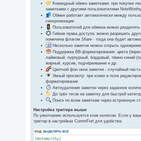
Командный обмен заметками: при покупке лиц
заметками с другими пользователями NoteWorth
Обмен работает автоматически между пользо
синхронизации
Пользователей для обмена можно разделять п
Гибкие права доступа: можно разрешить друг
помечена флагом
Share
- тогда она будет автом
Несколько заметок можно открыть одновремен
Поддержка BB-форматирования: цвета (бирюзов
лаймовый, пурпурный, бордовый, тёмно-синий (n
жирный, курсив, подчёркивание и др.
Цветной фон окна заметки - случайный пастэ
Умный просмотр: при клике в поле редактиров
форматирование
Автоудаление заметки через заданное колич
До трёх тегов на заметку для быстрой катего
Поиск по всем заметкам через встроенную ст
Настройка триггера мыши
По умолчанию используется клик колесом. Если у ваш
триггер в настройках CommFort для удобства:
КОД:
ВЫДЕЛИТЬ ВСЁ
[NoteWorthy]
