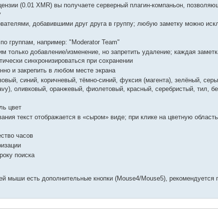
ензии (0.01 XMR) вы получаете серверный плагин-компаньон, позволяю
y
вателями, добавившими друг друга в группу; любую заметку можно иск
о группам, например: "Moderator Team"
им только добавление/изменение, но запретить удаление; каждая замет
атически синхронизироваться при сохранении
но и закрепить в любом месте экрана
ый, синий, коричневый, тёмно-синий, фуксия (магента), зелёный, серы
avy), оливковый, оранжевый, фиолетовый, красный, серебристый, тил, б
ль цвет
ания текст отображается в «сыром» виде; при клике на цветную область
ество часов
ризации
року поиска
ей мыши есть дополнительные кнопки (Mouse4/Mouse5), рекомендуется 