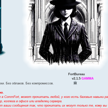
⠀⠀⠀⠀
⠀⠀⠀⠀⠀⠀⠀⠀⠀⠀⠀⠀⠀⠀⠀⠀⠀⠀⠀⠀⠀⠀⠀⠀⠀⠀⠀⠀⠀
FortBureau
⠀⠀⠀⠀⠀⠀⠀⠀⠀⠀⠀⠀⠀⠀⠀⠀⠀⠀⠀⠀⠀⠀⠀⠀⠀⠀⠀⠀⠀⠀
v2.1.5
GAMMA
и. Без облаков. Без компромиссов.⠀⠀⠀⠀⠀⠀⠀⠀
ю.
те в CommFort, может прочитать любой, у кого есть базовые навыки р
, коллега в офисе или владелец сервера.
ует ваши сообщения так, что прочитать их могут только те, кому вы