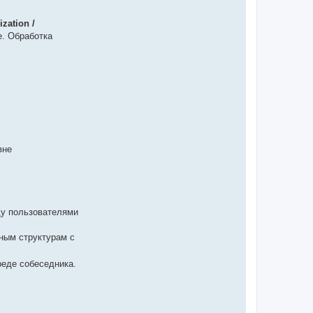
ization /
е. Обработка
вне
ду пользователями
ным структурам с
реде собеседника.