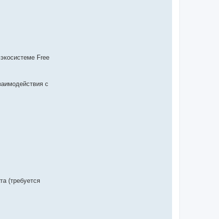
 экосистеме Free
заимодействия с
та (требуется