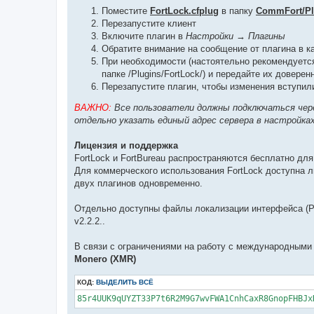
Поместите
FortLock.cfplug
в папку
CommFort/Pl
Перезапустите клиент
Включите плагин в
Настройки → Плагины
Обратите внимание на сообщение от плагина в 
При необходимости (настоятельно рекомендуетс
папке /Plugins/FortLock/) и передайте их довере
Перезапустите плагин, чтобы изменения вступил
ВАЖНО:
Все пользователи должны подключаться через
отдельно указать единый адрес сервера в настройках 
Лицензия и поддержка
FortLock и FortBureau распространяются бесплатно для
Для коммерческого использования FortLock доступна ли
двух плагинов одновременно.
Отдельно доступны файлы локализации интерфейса (Ру
v2.2.2..
В связи с ограничениями на работу с международными
Monero (XMR)
КОД:
ВЫДЕЛИТЬ ВСЁ
85r4UUK9qUYZT33P7t6R2M9G7wvFWA1CnhCaxR8GnopFHBJx