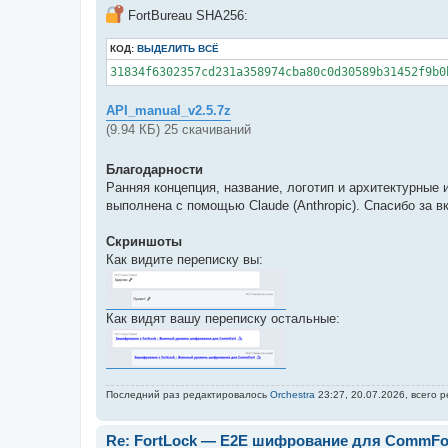
FortBureau SHA256:
КОД:
ВЫДЕЛИТЬ ВСЁ
31834f6302357cd231a358974cba80c0d30589b31452f9b0
API_manual_v2.5.7z
(9.94 КБ) 25 скачиваний
Благодарности
Ранняя концепция, название, логотип и архитектурные и
выполнена с помощью Claude (Anthropic). Спасибо за вк
Скриншоты
Как видите переписку вы:
Как видят вашу переписку остальные:
Последний раз редактировалось
Orchestra
23:27, 20.07.2026, всего 
Re: FortLock — E2E шифрование для CommFor