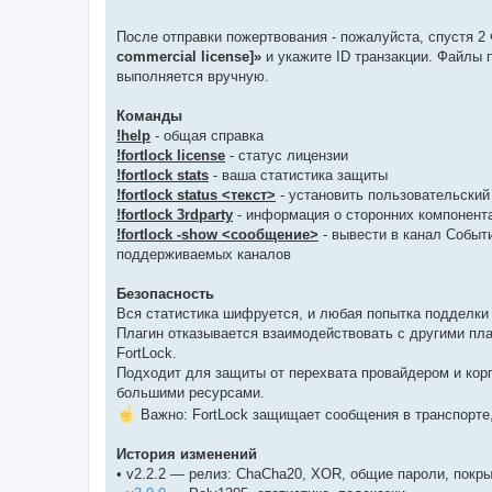
После отправки пожертвования - пожалуйста, спустя 2
commercial license]»
и укажите ID транзакции. Файлы 
выполняется вручную.
Команды
!help
- общая справка
!fortlock license
- статус лицензии
!fortlock stats
- ваша статистика защиты
!fortlock status <текст>
- установить пользовательский
!fortlock 3rdparty
- информация о сторонних компонент
!fortlock -show <сообщение>
- вывести в канал Событи
поддерживаемых каналов
Безопасность
Вся статистика шифруется, и любая попытка подделки 
Плагин отказывается взаимодействовать с другими пл
FortLock.
Подходит для защиты от перехвата провайдером и кор
большими ресурсами.
Важно: FortLock защищает сообщения в транспорте,
История изменений
• v2.2.2 — релиз: ChaCha20, XOR, общие пароли, покр