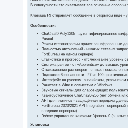
В совокупности это охватывает все основные способы 
Клавиша
F9
отправляет сообщение в открытом виде - у
Особенности:
ChaCha20-Poly1305 - аутентифицированное шифро
Pascal
Режим стеганографии прячет зашифрованные дан
Полностью автономный - никаких сетевых запрос
FortBureau на одном сервере)
Статистика и прогресс - отслеживайте уровень 
Система рангов - от «Apprentice» до высших ур
Отслеживание разговоров - считает осмысленные
Подсказки безопасности - 27 из 100 практически
Интерфейс на русском, английском, украинском 
Работает в Wine и совместим с Windows
Звуковые сигналы для слабовидящих пользовате
Квантоустойчивое ChaCha20-256 (нет обмена кл
API для плагинов - защищённая передача данны
FortBureau 2020/2021 API Integration - серверн
владение сервером)
Гибкое управление ключами: Уровень 0 (вшитые 
Установка