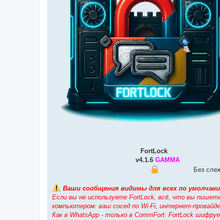
⠀⠀⠀⠀⠀⠀⠀⠀⠀⠀⠀⠀⠀⠀⠀⠀⠀⠀
FortLock
⠀⠀⠀⠀⠀⠀⠀⠀⠀⠀
⠀⠀⠀⠀⠀⠀⠀⠀⠀⠀⠀⠀⠀⠀⠀⠀⠀
v4.1.6
GAMMA
⠀⠀⠀⠀⠀⠀⠀⠀
⠀⠀⠀⠀⠀⠀⠀⠀⠀⠀⠀⠀⠀⠀⠀⠀⠀⠀⠀⠀
⠀⠀⠀⠀⠀⠀⠀Без слежк
Ваши сообщения видимы для всех по умолчани
Если вы не используете FortLock, всё, что вы пише
компьютером: ваш сосед по Wi-Fi, интернет-провайдер
Как в WhatsApp - только в CommFort: FortLock шифр