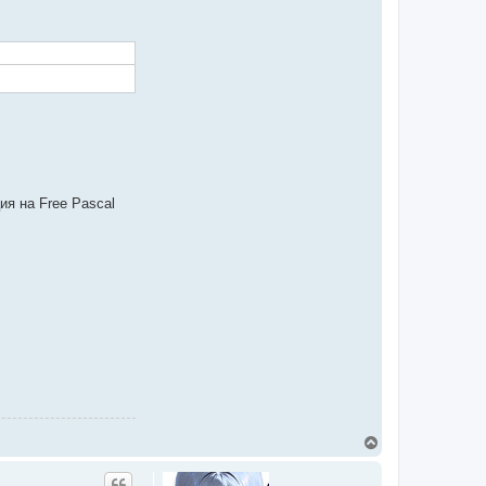
ия на Free Pascal
В
е
р