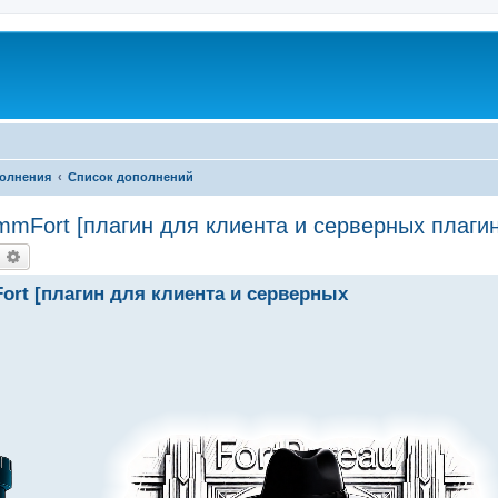
олнения
Список дополнений
mFort [плагин для клиента и серверных плагин
оиск
Расширенный поиск
rt [плагин для клиента и серверных