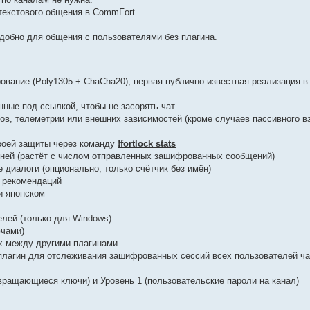
текстового общения в CommFort.
добно для общения с пользователями без плагина.
вание (Poly1305 + ChaCha20), первая публично известная реализация в
ные под ссылкой, чтобы не засорять чат
ов, телеметрии или внешних зависимостей (кроме случаев пассивного в
своей защиты через команду
!fortlock stats
овней (растёт с числом отправленных зашифрованных сообщений)
 диалоги (опционально, только счётчик без имён)
х рекомендаций
и японском
лей (только для Windows)
ючами)
х между другими плагинами
ый плагин для отслеживания зашифрованных сессий всех пользователей ча
вращающиеся ключи) и Уровень 1 (пользовательские пароли на канал)