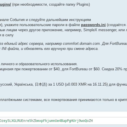
ugins/
(при необходимости, создайте папку Plugins)
канале События и следуйте дальнейшим инструкциям
я), укажите пользовательские пароли в файле
passwords.ini
(создаётся 
нныи лицам через другое приложение, например, SimpleX messenger, или 
и в силу
 единый адрес сервера, например commfort.domain.com. Для FortBurea
INI файла, и обновлять его вручную при смене адреса.
 личного и образовательного использования.
цензия при пожертвовании от $40, для FortBureau от $60. Скидка 20% п
сский, Українська, 日本語) за 1 USD (≥0.003 XMR на 16.11.25) для функц
 платёжными системами, все пожертвования принимаются только в крип
Dzey5LXGLRUEnre5hZbmxpFkjumnUe4BapPgHUrj9woQoZH