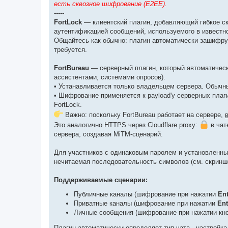
есть сквозное шифрование (E2EE).
-----
FortLock
— клиентский плагин, добавляющий гибкое с
аутентификацией сообщений, используемого в известн
Общайтесь как обычно: плагин автоматически зашифр
требуется.
FortBureau
— серверный плагин, который автоматическ
ассистентами, системами опросов).
• Устанавливается только владельцем сервера. Обычн
• Шифрование применяется к payload'у серверных пла
FortLock.
Важно: поскольку FortBureau работает на сервере,
Это аналогично HTTPS через Cloudflare proxy:
в чат
сервера, создавая MiTM-сценарий.
Для участников с одинаковым паролем и установленны
нечитаемая последовательность символов (см. скринш
Поддерживаемые сценарии:
Публичные каналы (шифрование при нажатии
Ent
Приватные каналы (шифрование при нажатии
Ent
Личные сообщения (шифрование при нажатии кн
Плагин автоматически определяет тип чата - настройка