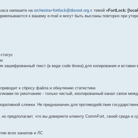
 часа напишите на
orchestra+fortlock@disroot.org
с темой
«FortLock: [local
привязываются к вашему e-mail и могут быть высланы повторно при утер
 статус
ах
я зашифрованный текст (в виде code блока) для копирования и вставки 
приводит к сбросу файла и обнулению статистики.
агинами по умолчанию - только чистый, изолированный канал связи меж
поративной слежки. Не предназначен для противодействия государствен
 но предполагает, что вы доверяете клиенту CommFort, своей среде и с
ытие всех каналов и ЛС