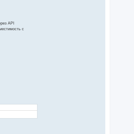
рез API
местимость с