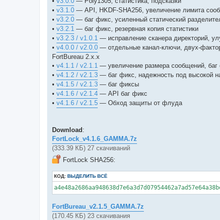
•
v3.0.0
— Poly1305, статистика, подсказки
•
v3.1.0
— API, HKDF-SHA256, увеличение лимита соо
•
v3.2.0
— баг фикс, усиленный статический разделит
•
v3.2.1
— баг фикс, резервная копия статистики
•
v3.2.3 / v1.0.1
— исправление сканера директорий, ул
•
v4.0.0 / v2.0.0
— отдельные канал-ключи, двух-фактор
FortBureau 2.x.x
•
v4.1.1 / v2.1.1
— увеличение размера сообщений, баг
•
v4.1.2 / v2.1.3
— баг фикс, надежность под высокой н
•
v4.1.5 / v2.1.3
— баг фиксы
•
v4.1.6 / v2.1.4
— API баг фикс
•
v4.1.6 / v2.1.5
— Обход защиты от флуда
Download
:
FortLock_v4.1.6_GAMMA.7z
(333.39 КБ) 27 скачиваний
FortLock SHA256:
КОД:
ВЫДЕЛИТЬ ВСЁ
a4e48a2686aa948638d7e6a3d7d07954462a7ad57e64a38b
FortBureau_v2.1.5_GAMMA.7z
(170.45 КБ) 23 скачивания