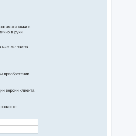
автоматически в
лично в руки
u так же важно
ри приобретении
ий версии клиента
товалюте: