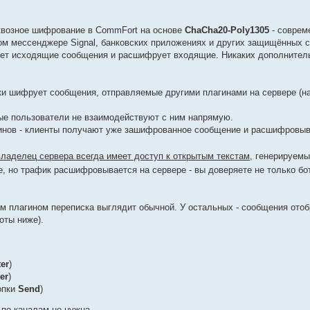
квозное шифрование в CommFort на основе
ChaCha20-Poly1305
- соврем
ом мессенджере Signal, банковских приложениях и других защищённых с
ует исходящие сообщения и расшифрует входящие. Никаких дополнител
и шифрует сообщения, отправляемые другими плагинами на сервере (на
ые пользователи не взаимодействуют с ним напрямую.
гинов - клиенты получают уже зашифрованное сообщение и расшифровыв
владелец сервера всегда имеет доступ к открытым текстам
, генерируем
е, но трафик расшифровывается на сервере - вы доверяете не только бо
м плагином переписка выглядит обычной. У остальных - сообщения ото
оты ниже).
er
)
er
)
опки
Send
)
 по каналам не нужна.