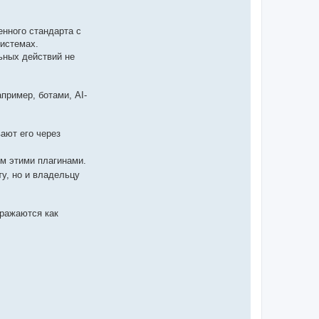
енного стандарта с
истемах.
ьных действий не
пример, ботами, AI-
ают его через
ым этими плагинами.
ту, но и владельцу
бражаются как