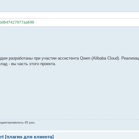
b0b4f427977aa690
деи разработаны при участии ассистента Qwen (Alibaba Cloud). Реализац
лад - вы часть этого проекта.
редактировалось 45 раз.
t [плагин для клиента]