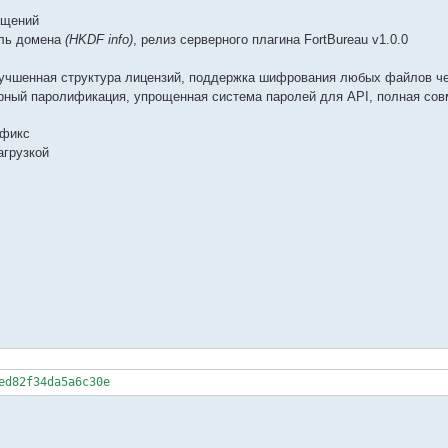
бщений
ель домена
(HKDF info)
, релиз серверного плагина FortBureau v1.0.0
учшенная структура лицензий, поддержка шифрования любых файлов че
ный паролификация, упрощенная система паролей для API, полная сов
 фикс
агрузкой
ed82f34da5a6c30e