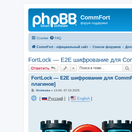
CommFort
форум поддержки
Ссылки
FAQ
CommFort - официальный сайт
Список форумов
Доп
FortLock — E2E шифрование для Com
П
Ответить
FortLock — E2E шифрование для CommFo
плагинов]
С
Orchestra
»
13:00, 07.10.2025
о
о
⠀[
Русский
]⠀[
English
]
б
щ
е
н
и
е