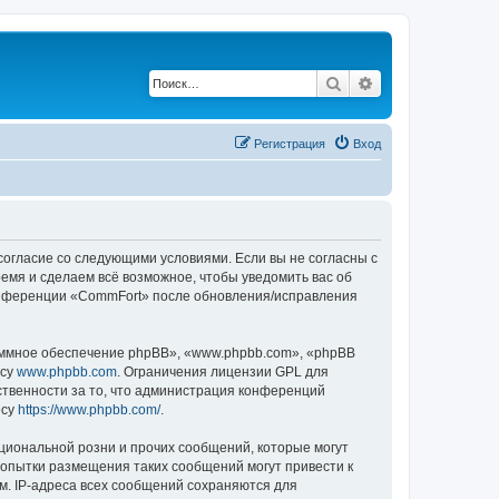
Поиск
Расширенный по
Регистрация
Вход
согласие со следующими условиями. Если вы не согласны с
емя и сделаем всё возможное, чтобы уведомить вас об
конференции «CommFort» после обновления/исправления
ммное обеспечение phpBB», «www.phpbb.com», «phpBB
есу
www.phpbb.com
. Ограничения лицензии GPL для
ственности за то, что администрация конференций
есу
https://www.phpbb.com/
.
циональной розни и прочих сообщений, которые могут
Попытки размещения таких сообщений могут привести к
м. IP-адреса всех сообщений сохраняются для