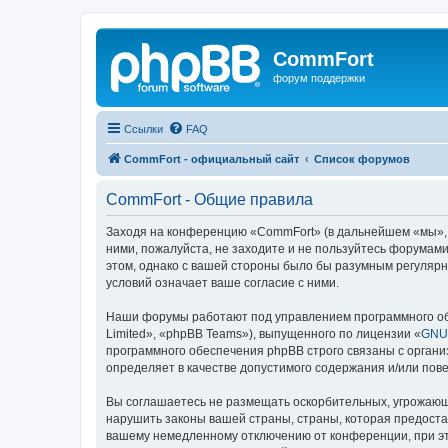
CommFort
форум поддержки
Ссылки
FAQ
CommFort - официальный сайт
Список форумов
CommFort - Общие правила
Заходя на конференцию «CommFort» (в дальнейшем «мы», «н
ними, пожалуйста, не заходите и не пользуйтесь форумами
этом, однако с вашей стороны было бы разумным регулярн
условий означает ваше согласие с ними.
Наши форумы работают под управлением программного об
Limited», «phpBB Teams»), выпущенного по лицензии «
GNU 
программного обеспечения phpBB строго связаны с органи
определяет в качестве допустимого содержания и/или по
Вы соглашаетесь не размещать оскорбительных, угрожающ
нарушить законы вашей страны, страны, которая предоста
вашему немедленному отключению от конференции, при это