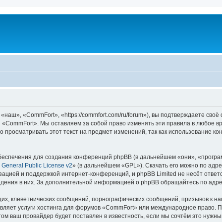
аш», «CommFort», «https://commfort.com/ru/forum»), вы подтверждаете своё 
 «CommFort». Мы оставляем за собой право изменять эти правила в любое вр
о просматривать этот текст на предмет изменений, так как использование 
еспечения для создания конференций phpBB (в дальнейшем «они», «програ
General Public License v2
» (в дальнейшем «GPL»). Скачать его можно по адр
зацией и поддержкой интернет-конференций, и phpBB Limited не несёт ответ
ведения в них. За дополнительной информацией о phpBB обращайтесь по адр
их, клеветнических сообщений, порнографических сообщений, призывов к на
вляет услуги хостинга для форумов «CommFort» или международное право. 
м ваш провайдер будет поставлен в известность, если мы сочтём это нужны