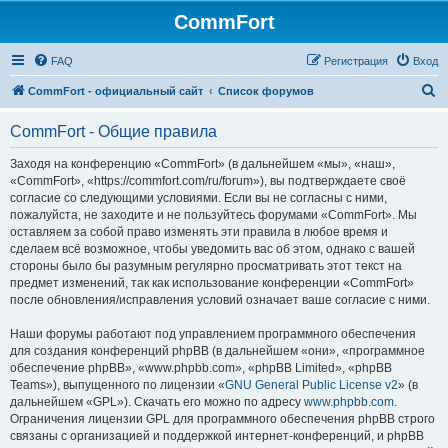
CommFort
FAQ
Регистрация
Вход
П
CommFort - официальный сайт
Список форумов
о
CommFort - Общие правила
и
с
Заходя на конференцию «CommFort» (в дальнейшем «мы», «наш»,
«CommFort», «https://commfort.com/ru/forum»), вы подтверждаете своё
к
согласие со следующими условиями. Если вы не согласны с ними,
пожалуйста, не заходите и не пользуйтесь форумами «CommFort». Мы
оставляем за собой право изменять эти правила в любое время и
сделаем всё возможное, чтобы уведомить вас об этом, однако с вашей
стороны было бы разумным регулярно просматривать этот текст на
предмет изменений, так как использование конференции «CommFort»
после обновления/исправления условий означает ваше согласие с ними.
Наши форумы работают под управлением программного обеспечения
для создания конференций phpBB (в дальнейшем «они», «программное
обеспечение phpBB», «www.phpbb.com», «phpBB Limited», «phpBB
Teams»), выпущенного по лицензии «
GNU General Public License v2
» (в
дальнейшем «GPL»). Скачать его можно по адресу
www.phpbb.com
.
Ограничения лицензии GPL для программного обеспечения phpBB строго
связаны с организацией и поддержкой интернет-конференций, и phpBB