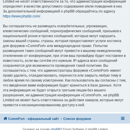
Limited не несёт ответственности за то, что администрация конференций
определяет в качестве допустимого содержания и/или поведения в них.
За дополнительной информацией о phpBB обращайтесь по адресу
https://www.phpbb.com/
.
Вы соглашаетесь не размещать оскорбительных, угрожающих,
клеветнических сообщений, порнографических сообщений, призывов к
национальной розни и прочих сообщений, которые могут нарушить
законы вашей страны, страны, которая предоставляет услуги хостинга
для форумов «CommFort» или международное право. Попытки
размещения таких сообщений могут привести к вашему немедленному
отключению от конференции, при этом ваш провайдер будет поставлен в
известность, если мы сочтём это нужным. IP-адреса всех сообщений
сохраняются для возможности проведения такой политики. Вы
соглашаетесь с тем, что администраторы форумов «CommFort» имеют
право удалить, отредактировать, перенести или закрыть любую тему в
любое время по своему усмотрению. Как пользователь вы согласны с тем,
что введённая вами информация будет храниться в базе данных. Хотя
эта информация не будет открыта третьим лицам без вашего
разрешения, ни администрация конференции «CommFort», ни phpBB
Limited не может быть ответственна за действия хакеров, которые могут
привести к несанкционированному доступу к ней.
CommFort - официальный сайт
Список форумов
Создано на основе
phpBB
® Forum Software © phpBB Limited