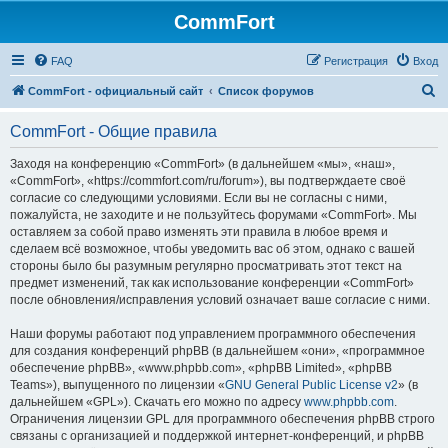
CommFort
FAQ
Регистрация
Вход
П
CommFort - официальный сайт
Список форумов
о
CommFort - Общие правила
и
с
Заходя на конференцию «CommFort» (в дальнейшем «мы», «наш»,
«CommFort», «https://commfort.com/ru/forum»), вы подтверждаете своё
к
согласие со следующими условиями. Если вы не согласны с ними,
пожалуйста, не заходите и не пользуйтесь форумами «CommFort». Мы
оставляем за собой право изменять эти правила в любое время и
сделаем всё возможное, чтобы уведомить вас об этом, однако с вашей
стороны было бы разумным регулярно просматривать этот текст на
предмет изменений, так как использование конференции «CommFort»
после обновления/исправления условий означает ваше согласие с ними.
Наши форумы работают под управлением программного обеспечения
для создания конференций phpBB (в дальнейшем «они», «программное
обеспечение phpBB», «www.phpbb.com», «phpBB Limited», «phpBB
Teams»), выпущенного по лицензии «
GNU General Public License v2
» (в
дальнейшем «GPL»). Скачать его можно по адресу
www.phpbb.com
.
Ограничения лицензии GPL для программного обеспечения phpBB строго
связаны с организацией и поддержкой интернет-конференций, и phpBB