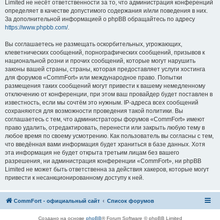
Limited не несёт ответственности за то, что администрация конференций
определяет в качестве допустимого содержания и/или поведения в них.
За дополнительной информацией о phpBB обращайтесь по адресу
https://www.phpbb.com/
.
Вы соглашаетесь не размещать оскорбительных, угрожающих,
клеветнических сообщений, порнографических сообщений, призывов к
национальной розни и прочих сообщений, которые могут нарушить
законы вашей страны, страны, которая предоставляет услуги хостинга
для форумов «CommFort» или международное право. Попытки
размещения таких сообщений могут привести к вашему немедленному
отключению от конференции, при этом ваш провайдер будет поставлен в
известность, если мы сочтём это нужным. IP-адреса всех сообщений
сохраняются для возможности проведения такой политики. Вы
соглашаетесь с тем, что администраторы форумов «CommFort» имеют
право удалить, отредактировать, перенести или закрыть любую тему в
любое время по своему усмотрению. Как пользователь вы согласны с тем,
что введённая вами информация будет храниться в базе данных. Хотя
эта информация не будет открыта третьим лицам без вашего
разрешения, ни администрация конференции «CommFort», ни phpBB
Limited не может быть ответственна за действия хакеров, которые могут
привести к несанкционированному доступу к ней.
CommFort - официальный сайт
Список форумов
Создано на основе
phpBB
® Forum Software © phpBB Limited