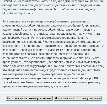
Limited не несёт ответственности за то, что администрация конференций
определяет в качестве допустимого содержания и/или поведения в них.
За дополнительной информацией о phpBB обращайтесь по адресу
https://www.phpbb.com/
.
Вы соглашаетесь не размещать оскорбительных, угрожающих,
клеветнических сообщений, порнографических сообщений, призывов к
национальной розни и прочих сообщений, которые могут нарушить
законы вашей страны, страны, которая предоставляет услуги хостинга
для форумов «CommFort» или международное право. Попытки
размещения таких сообщений могут привести к вашему немедленному
отключению от конференции, при этом ваш провайдер будет поставлен в
известность, если мы сочтём это нужным. IP-адреса всех сообщений
сохраняются для возможности проведения такой политики. Вы
соглашаетесь с тем, что администраторы форумов «CommFort» имеют
право удалить, отредактировать, перенести или закрыть любую тему в
любое время по своему усмотрению. Как пользователь вы согласны с тем,
что введённая вами информация будет храниться в базе данных. Хотя
эта информация не будет открыта третьим лицам без вашего
разрешения, ни администрация конференции «CommFort», ни phpBB
Limited не может быть ответственна за действия хакеров, которые могут
привести к несанкционированному доступу к ней.