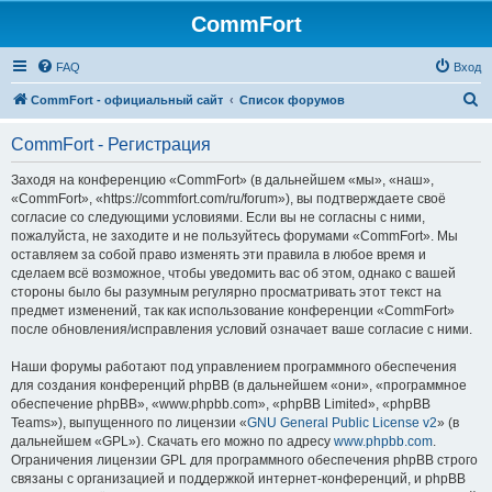
CommFort
FAQ
Вход
П
CommFort - официальный сайт
Список форумов
о
CommFort - Регистрация
и
с
Заходя на конференцию «CommFort» (в дальнейшем «мы», «наш»,
«CommFort», «https://commfort.com/ru/forum»), вы подтверждаете своё
к
согласие со следующими условиями. Если вы не согласны с ними,
пожалуйста, не заходите и не пользуйтесь форумами «CommFort». Мы
оставляем за собой право изменять эти правила в любое время и
сделаем всё возможное, чтобы уведомить вас об этом, однако с вашей
стороны было бы разумным регулярно просматривать этот текст на
предмет изменений, так как использование конференции «CommFort»
после обновления/исправления условий означает ваше согласие с ними.
Наши форумы работают под управлением программного обеспечения
для создания конференций phpBB (в дальнейшем «они», «программное
обеспечение phpBB», «www.phpbb.com», «phpBB Limited», «phpBB
Teams»), выпущенного по лицензии «
GNU General Public License v2
» (в
дальнейшем «GPL»). Скачать его можно по адресу
www.phpbb.com
.
Ограничения лицензии GPL для программного обеспечения phpBB строго
связаны с организацией и поддержкой интернет-конференций, и phpBB