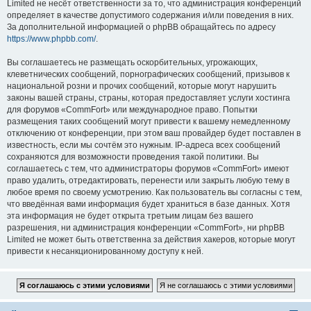
Limited не несёт ответственности за то, что администрация конференций
определяет в качестве допустимого содержания и/или поведения в них.
За дополнительной информацией о phpBB обращайтесь по адресу
https://www.phpbb.com/
.
Вы соглашаетесь не размещать оскорбительных, угрожающих,
клеветнических сообщений, порнографических сообщений, призывов к
национальной розни и прочих сообщений, которые могут нарушить
законы вашей страны, страны, которая предоставляет услуги хостинга
для форумов «CommFort» или международное право. Попытки
размещения таких сообщений могут привести к вашему немедленному
отключению от конференции, при этом ваш провайдер будет поставлен в
известность, если мы сочтём это нужным. IP-адреса всех сообщений
сохраняются для возможности проведения такой политики. Вы
соглашаетесь с тем, что администраторы форумов «CommFort» имеют
право удалить, отредактировать, перенести или закрыть любую тему в
любое время по своему усмотрению. Как пользователь вы согласны с тем,
что введённая вами информация будет храниться в базе данных. Хотя
эта информация не будет открыта третьим лицам без вашего
разрешения, ни администрация конференции «CommFort», ни phpBB
Limited не может быть ответственна за действия хакеров, которые могут
привести к несанкционированному доступу к ней.