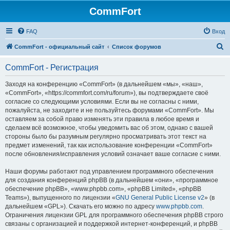
CommFort
FAQ
Вход
П
CommFort - официальный сайт
Список форумов
о
CommFort - Регистрация
и
с
Заходя на конференцию «CommFort» (в дальнейшем «мы», «наш»,
«CommFort», «https://commfort.com/ru/forum»), вы подтверждаете своё
к
согласие со следующими условиями. Если вы не согласны с ними,
пожалуйста, не заходите и не пользуйтесь форумами «CommFort». Мы
оставляем за собой право изменять эти правила в любое время и
сделаем всё возможное, чтобы уведомить вас об этом, однако с вашей
стороны было бы разумным регулярно просматривать этот текст на
предмет изменений, так как использование конференции «CommFort»
после обновления/исправления условий означает ваше согласие с ними.
Наши форумы работают под управлением программного обеспечения
для создания конференций phpBB (в дальнейшем «они», «программное
обеспечение phpBB», «www.phpbb.com», «phpBB Limited», «phpBB
Teams»), выпущенного по лицензии «
GNU General Public License v2
» (в
дальнейшем «GPL»). Скачать его можно по адресу
www.phpbb.com
.
Ограничения лицензии GPL для программного обеспечения phpBB строго
связаны с организацией и поддержкой интернет-конференций, и phpBB