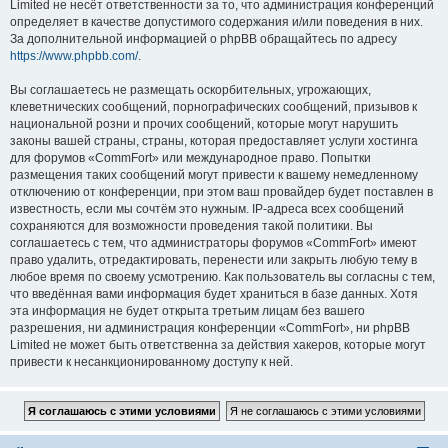
Limited не несёт ответственности за то, что администрация конференций
определяет в качестве допустимого содержания и/или поведения в них.
За дополнительной информацией о phpBB обращайтесь по адресу
https://www.phpbb.com/
.
Вы соглашаетесь не размещать оскорбительных, угрожающих,
клеветнических сообщений, порнографических сообщений, призывов к
национальной розни и прочих сообщений, которые могут нарушить
законы вашей страны, страны, которая предоставляет услуги хостинга
для форумов «CommFort» или международное право. Попытки
размещения таких сообщений могут привести к вашему немедленному
отключению от конференции, при этом ваш провайдер будет поставлен в
известность, если мы сочтём это нужным. IP-адреса всех сообщений
сохраняются для возможности проведения такой политики. Вы
соглашаетесь с тем, что администраторы форумов «CommFort» имеют
право удалить, отредактировать, перенести или закрыть любую тему в
любое время по своему усмотрению. Как пользователь вы согласны с тем,
что введённая вами информация будет храниться в базе данных. Хотя
эта информация не будет открыта третьим лицам без вашего
разрешения, ни администрация конференции «CommFort», ни phpBB
Limited не может быть ответственна за действия хакеров, которые могут
привести к несанкционированному доступу к ней.