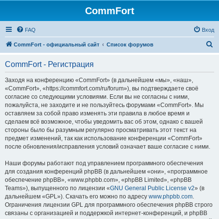
CommFort
FAQ
Вход
П
CommFort - официальный сайт
Список форумов
о
CommFort - Регистрация
и
с
Заходя на конференцию «CommFort» (в дальнейшем «мы», «наш»,
«CommFort», «https://commfort.com/ru/forum»), вы подтверждаете своё
к
согласие со следующими условиями. Если вы не согласны с ними,
пожалуйста, не заходите и не пользуйтесь форумами «CommFort». Мы
оставляем за собой право изменять эти правила в любое время и
сделаем всё возможное, чтобы уведомить вас об этом, однако с вашей
стороны было бы разумным регулярно просматривать этот текст на
предмет изменений, так как использование конференции «CommFort»
после обновления/исправления условий означает ваше согласие с ними.
Наши форумы работают под управлением программного обеспечения
для создания конференций phpBB (в дальнейшем «они», «программное
обеспечение phpBB», «www.phpbb.com», «phpBB Limited», «phpBB
Teams»), выпущенного по лицензии «
GNU General Public License v2
» (в
дальнейшем «GPL»). Скачать его можно по адресу
www.phpbb.com
.
Ограничения лицензии GPL для программного обеспечения phpBB строго
связаны с организацией и поддержкой интернет-конференций, и phpBB