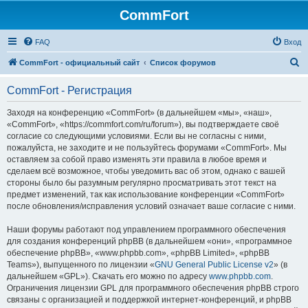
CommFort
FAQ
Вход
П
CommFort - официальный сайт
Список форумов
о
CommFort - Регистрация
и
с
Заходя на конференцию «CommFort» (в дальнейшем «мы», «наш»,
«CommFort», «https://commfort.com/ru/forum»), вы подтверждаете своё
к
согласие со следующими условиями. Если вы не согласны с ними,
пожалуйста, не заходите и не пользуйтесь форумами «CommFort». Мы
оставляем за собой право изменять эти правила в любое время и
сделаем всё возможное, чтобы уведомить вас об этом, однако с вашей
стороны было бы разумным регулярно просматривать этот текст на
предмет изменений, так как использование конференции «CommFort»
после обновления/исправления условий означает ваше согласие с ними.
Наши форумы работают под управлением программного обеспечения
для создания конференций phpBB (в дальнейшем «они», «программное
обеспечение phpBB», «www.phpbb.com», «phpBB Limited», «phpBB
Teams»), выпущенного по лицензии «
GNU General Public License v2
» (в
дальнейшем «GPL»). Скачать его можно по адресу
www.phpbb.com
.
Ограничения лицензии GPL для программного обеспечения phpBB строго
связаны с организацией и поддержкой интернет-конференций, и phpBB