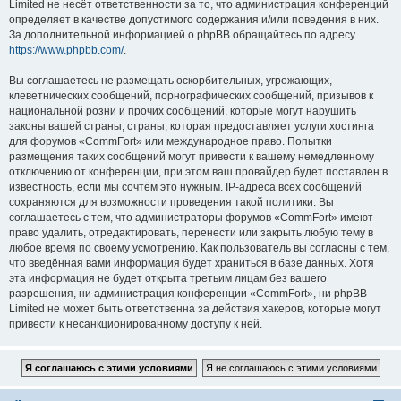
Limited не несёт ответственности за то, что администрация конференций
определяет в качестве допустимого содержания и/или поведения в них.
За дополнительной информацией о phpBB обращайтесь по адресу
https://www.phpbb.com/
.
Вы соглашаетесь не размещать оскорбительных, угрожающих,
клеветнических сообщений, порнографических сообщений, призывов к
национальной розни и прочих сообщений, которые могут нарушить
законы вашей страны, страны, которая предоставляет услуги хостинга
для форумов «CommFort» или международное право. Попытки
размещения таких сообщений могут привести к вашему немедленному
отключению от конференции, при этом ваш провайдер будет поставлен в
известность, если мы сочтём это нужным. IP-адреса всех сообщений
сохраняются для возможности проведения такой политики. Вы
соглашаетесь с тем, что администраторы форумов «CommFort» имеют
право удалить, отредактировать, перенести или закрыть любую тему в
любое время по своему усмотрению. Как пользователь вы согласны с тем,
что введённая вами информация будет храниться в базе данных. Хотя
эта информация не будет открыта третьим лицам без вашего
разрешения, ни администрация конференции «CommFort», ни phpBB
Limited не может быть ответственна за действия хакеров, которые могут
привести к несанкционированному доступу к ней.