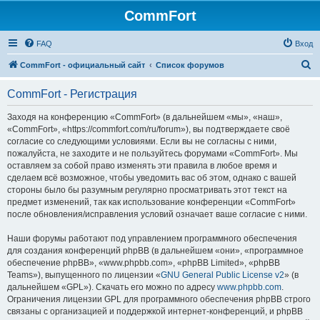
CommFort
FAQ
Вход
П
CommFort - официальный сайт
Список форумов
о
CommFort - Регистрация
и
с
Заходя на конференцию «CommFort» (в дальнейшем «мы», «наш»,
«CommFort», «https://commfort.com/ru/forum»), вы подтверждаете своё
к
согласие со следующими условиями. Если вы не согласны с ними,
пожалуйста, не заходите и не пользуйтесь форумами «CommFort». Мы
оставляем за собой право изменять эти правила в любое время и
сделаем всё возможное, чтобы уведомить вас об этом, однако с вашей
стороны было бы разумным регулярно просматривать этот текст на
предмет изменений, так как использование конференции «CommFort»
после обновления/исправления условий означает ваше согласие с ними.
Наши форумы работают под управлением программного обеспечения
для создания конференций phpBB (в дальнейшем «они», «программное
обеспечение phpBB», «www.phpbb.com», «phpBB Limited», «phpBB
Teams»), выпущенного по лицензии «
GNU General Public License v2
» (в
дальнейшем «GPL»). Скачать его можно по адресу
www.phpbb.com
.
Ограничения лицензии GPL для программного обеспечения phpBB строго
связаны с организацией и поддержкой интернет-конференций, и phpBB