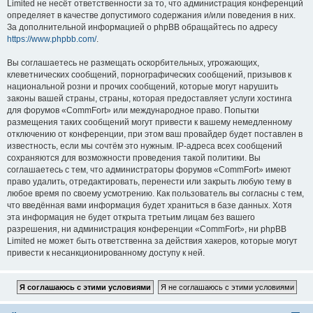
Limited не несёт ответственности за то, что администрация конференций
определяет в качестве допустимого содержания и/или поведения в них.
За дополнительной информацией о phpBB обращайтесь по адресу
https://www.phpbb.com/
.
Вы соглашаетесь не размещать оскорбительных, угрожающих,
клеветнических сообщений, порнографических сообщений, призывов к
национальной розни и прочих сообщений, которые могут нарушить
законы вашей страны, страны, которая предоставляет услуги хостинга
для форумов «CommFort» или международное право. Попытки
размещения таких сообщений могут привести к вашему немедленному
отключению от конференции, при этом ваш провайдер будет поставлен в
известность, если мы сочтём это нужным. IP-адреса всех сообщений
сохраняются для возможности проведения такой политики. Вы
соглашаетесь с тем, что администраторы форумов «CommFort» имеют
право удалить, отредактировать, перенести или закрыть любую тему в
любое время по своему усмотрению. Как пользователь вы согласны с тем,
что введённая вами информация будет храниться в базе данных. Хотя
эта информация не будет открыта третьим лицам без вашего
разрешения, ни администрация конференции «CommFort», ни phpBB
Limited не может быть ответственна за действия хакеров, которые могут
привести к несанкционированному доступу к ней.