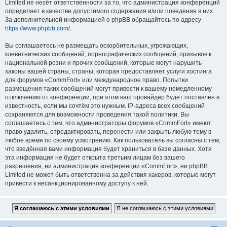
Limited не несёт ответственности за то, что администрация конференций
определяет в качестве допустимого содержания и/или поведения в них.
За дополнительной информацией о phpBB обращайтесь по адресу
https://www.phpbb.com/
.
Вы соглашаетесь не размещать оскорбительных, угрожающих,
клеветнических сообщений, порнографических сообщений, призывов к
национальной розни и прочих сообщений, которые могут нарушить
законы вашей страны, страны, которая предоставляет услуги хостинга
для форумов «CommFort» или международное право. Попытки
размещения таких сообщений могут привести к вашему немедленному
отключению от конференции, при этом ваш провайдер будет поставлен в
известность, если мы сочтём это нужным. IP-адреса всех сообщений
сохраняются для возможности проведения такой политики. Вы
соглашаетесь с тем, что администраторы форумов «CommFort» имеют
право удалить, отредактировать, перенести или закрыть любую тему в
любое время по своему усмотрению. Как пользователь вы согласны с тем,
что введённая вами информация будет храниться в базе данных. Хотя
эта информация не будет открыта третьим лицам без вашего
разрешения, ни администрация конференции «CommFort», ни phpBB
Limited не может быть ответственна за действия хакеров, которые могут
привести к несанкционированному доступу к ней.