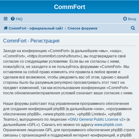
CommFort
FAQ
Вход
П
CommFort - официальный сайт
Список форумов
о
CommFort - Регистрация
и
с
Заходя на конференцию «CommFort» (в дальнейшем «мы», «наш»,
«CommFort», «https://commfort.com/ru/forum»), вы подтверждаете своё
к
согласие со следующими условиями. Если вы не согласны с ними,
пожалуйста, не заходите и не пользуйтесь форумами «CommFort». Мы
оставляем за собой право изменять эти правила в любое время и
сделаем всё возможное, чтобы уведомить вас об этом, однако с вашей
стороны было бы разумным регулярно просматривать этот текст на
предмет изменений, так как использование конференции «CommFort»
после обновления/исправления условий означает ваше согласие с ними.
Наши форумы работают под управлением программного обеспечения
для создания конференций phpBB (в дальнейшем «они», «программное
обеспечение phpBB», «www.phpbb.com», «phpBB Limited», «phpBB
Teams»), выпущенного по лицензии «
GNU General Public License v2
» (в
дальнейшем «GPL»). Скачать его можно по адресу
www.phpbb.com
.
Ограничения лицензии GPL для программного обеспечения phpBB строго
связаны с организацией и поддержкой интернет-конференций, и phpBB