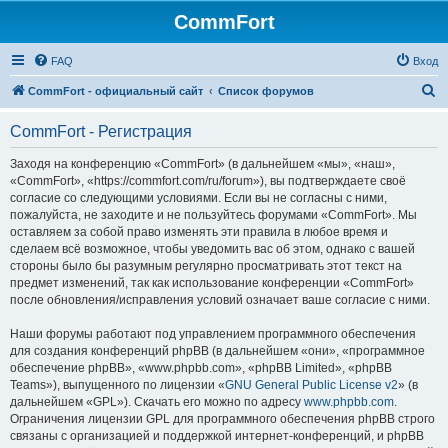
CommFort
FAQ
Вход
П
CommFort - официальный сайт
Список форумов
о
CommFort - Регистрация
и
с
Заходя на конференцию «CommFort» (в дальнейшем «мы», «наш»,
«CommFort», «https://commfort.com/ru/forum»), вы подтверждаете своё
к
согласие со следующими условиями. Если вы не согласны с ними,
пожалуйста, не заходите и не пользуйтесь форумами «CommFort». Мы
оставляем за собой право изменять эти правила в любое время и
сделаем всё возможное, чтобы уведомить вас об этом, однако с вашей
стороны было бы разумным регулярно просматривать этот текст на
предмет изменений, так как использование конференции «CommFort»
после обновления/исправления условий означает ваше согласие с ними.
Наши форумы работают под управлением программного обеспечения
для создания конференций phpBB (в дальнейшем «они», «программное
обеспечение phpBB», «www.phpbb.com», «phpBB Limited», «phpBB
Teams»), выпущенного по лицензии «
GNU General Public License v2
» (в
дальнейшем «GPL»). Скачать его можно по адресу
www.phpbb.com
.
Ограничения лицензии GPL для программного обеспечения phpBB строго
связаны с организацией и поддержкой интернет-конференций, и phpBB