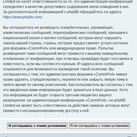
Limited не несёт ответственности за то, что администрация конференций
определяет в качестве допустимого содержания и/или поведения в них.
За дополнительной информацией о phpBB обращайтесь по адресу
https://www.phpbb.com/
.
Вы соглашаетесь не размещать оскорбительных, угрожающих,
клеветнических сообщений, порнографических сообщений, призывов к
национальной розни и прочих сообщений, которые могут нарушить
законы вашей страны, страны, которая предоставляет услуги хостинга
для форумов «CommFort» или международное право. Попытки
размещения таких сообщений могут привести к вашему немедленному
отключению от конференции, при этом ваш провайдер будет поставлен в
известность, если мы сочтём это нужным. IP-адреса всех сообщений
сохраняются для возможности проведения такой политики. Вы
соглашаетесь с тем, что администраторы форумов «CommFort» имеют
право удалить, отредактировать, перенести или закрыть любую тему в
любое время по своему усмотрению. Как пользователь вы согласны с тем,
что введённая вами информация будет храниться в базе данных. Хотя
эта информация не будет открыта третьим лицам без вашего
разрешения, ни администрация конференции «CommFort», ни phpBB
Limited не может быть ответственна за действия хакеров, которые могут
привести к несанкционированному доступу к ней.