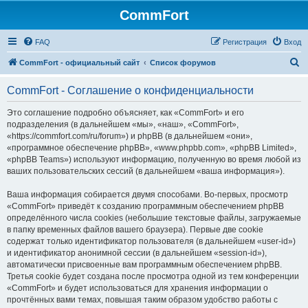
CommFort
FAQ
Регистрация
Вход
П
CommFort - официальный сайт
Список форумов
о
CommFort - Соглашение о конфиденциальности
и
с
Это соглашение подробно объясняет, как «CommFort» и его
подразделения (в дальнейшем «мы», «наш», «CommFort»,
к
«https://commfort.com/ru/forum») и phpBB (в дальнейшем «они»,
«программное обеспечение phpBB», «www.phpbb.com», «phpBB Limited»,
«phpBB Teams») используют информацию, полученную во время любой из
ваших пользовательских сессий (в дальнейшем «ваша информация»).
Ваша информация собирается двумя способами. Во-первых, просмотр
«CommFort» приведёт к созданию программным обеспечением phpBB
определённого числа cookies (небольшие текстовые файлы, загружаемые
в папку временных файлов вашего браузера). Первые две cookie
содержат только идентификатор пользователя (в дальнейшем «user-id»)
и идентификатор анонимной сессии (в дальнейшем «session-id»),
автоматически присвоенные вам программным обеспечением phpBB.
Третья cookie будет создана после просмотра одной из тем конференции
«CommFort» и будет использоваться для хранения информации о
прочтённых вами темах, повышая таким образом удобство работы с