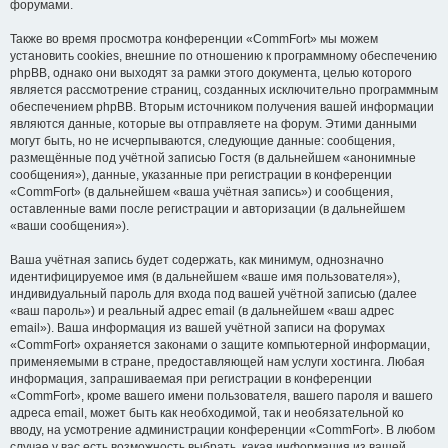
форумами.
Также во время просмотра конференции «CommFort» мы можем
установить cookies, внешние по отношению к программному обеспечению
phpBB, однако они выходят за рамки этого документа, целью которого
является рассмотрение страниц, созданных исключительно программным
обеспечением phpBB. Вторым источником получения вашей информации
являются данные, которые вы отправляете на форум. Этими данными
могут быть, но не исчерпываются, следующие данные: сообщения,
размещённые под учётной записью Гостя (в дальнейшем «анонимные
сообщения»), данные, указанные при регистрации в конференции
«CommFort» (в дальнейшем «ваша учётная запись») и сообщения,
оставленные вами после регистрации и авторизации (в дальнейшем
«ваши сообщения»).
Ваша учётная запись будет содержать, как минимум, однозначно
идентифицируемое имя (в дальнейшем «ваше имя пользователя»),
индивидуальный пароль для входа под вашей учётной записью (далее
«ваш пароль») и реальный адрес email (в дальнейшем «ваш адрес
email»). Ваша информация из вашей учётной записи на форумах
«CommFort» охраняется законами о защите компьютерной информации,
применяемыми в стране, предоставляющей нам услуги хостинга. Любая
информация, запрашиваемая при регистрации в конференции
«CommFort», кроме вашего имени пользователя, вашего пароля и вашего
адреса email, может быть как необходимой, так и необязательной ко
вводу, на усмотрение администрации конференции «CommFort». В любом
случае у вас есть возможность выбрать, какая информация из вашей