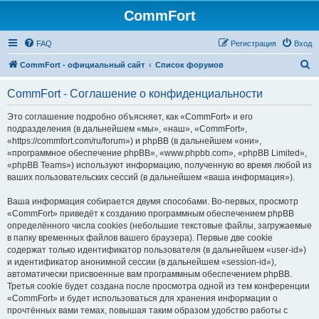
CommFort
FAQ
Регистрация
Вход
П
CommFort - официальный сайт
Список форумов
о
CommFort - Соглашение о конфиденциальности
и
с
Это соглашение подробно объясняет, как «CommFort» и его
подразделения (в дальнейшем «мы», «наш», «CommFort»,
к
«https://commfort.com/ru/forum») и phpBB (в дальнейшем «они»,
«программное обеспечение phpBB», «www.phpbb.com», «phpBB Limited»,
«phpBB Teams») используют информацию, полученную во время любой из
ваших пользовательских сессий (в дальнейшем «ваша информация»).
Ваша информация собирается двумя способами. Во-первых, просмотр
«CommFort» приведёт к созданию программным обеспечением phpBB
определённого числа cookies (небольшие текстовые файлы, загружаемые
в папку временных файлов вашего браузера). Первые две cookie
содержат только идентификатор пользователя (в дальнейшем «user-id»)
и идентификатор анонимной сессии (в дальнейшем «session-id»),
автоматически присвоенные вам программным обеспечением phpBB.
Третья cookie будет создана после просмотра одной из тем конференции
«CommFort» и будет использоваться для хранения информации о
прочтённых вами темах, повышая таким образом удобство работы с