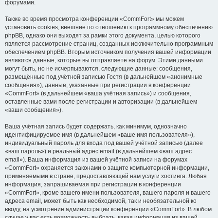
форумами.
Также во время просмотра конференции «CommFort» мы можем
установить cookies, внешние по отношению к программному обеспечению
phpBB, однако они выходят за рамки этого документа, целью которого
является рассмотрение страниц, созданных исключительно программным
обеспечением phpBB. Вторым источником получения вашей информации
являются данные, которые вы отправляете на форум. Этими данными
могут быть, но не исчерпываются, следующие данные: сообщения,
размещённые под учётной записью Гостя (в дальнейшем «анонимные
сообщения»), данные, указанные при регистрации в конференции
«CommFort» (в дальнейшем «ваша учётная запись») и сообщения,
оставленные вами после регистрации и авторизации (в дальнейшем
«ваши сообщения»).
Ваша учётная запись будет содержать, как минимум, однозначно
идентифицируемое имя (в дальнейшем «ваше имя пользователя»),
индивидуальный пароль для входа под вашей учётной записью (далее
«ваш пароль») и реальный адрес email (в дальнейшем «ваш адрес
email»). Ваша информация из вашей учётной записи на форумах
«CommFort» охраняется законами о защите компьютерной информации,
применяемыми в стране, предоставляющей нам услуги хостинга. Любая
информация, запрашиваемая при регистрации в конференции
«CommFort», кроме вашего имени пользователя, вашего пароля и вашего
адреса email, может быть как необходимой, так и необязательной ко
вводу, на усмотрение администрации конференции «CommFort». В любом
случае у вас есть возможность выбрать, какая информация из вашей