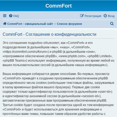
CommFort
FAQ
Регистрация
Вход
П
CommFort - официальный сайт
Список форумов
о
CommFort - Соглашение о конфиденциальности
и
с
Это соглашение подробно объясняет, как «CommFort» и его
подразделения (в дальнейшем «мы», «наш», «CommFort»,
к
«https://commfort.com/ru/forum») и phpBB (в дальнейшем «они»,
«программное обеспечение phpBB», «www.phpbb.com», «phpBB Limited»,
«phpBB Teams») используют информацию, полученную во время любой из
ваших пользовательских сессий (в дальнейшем «ваша информация»).
Ваша информация собирается двумя способами. Во-первых, просмотр
«CommFort» приведёт к созданию программным обеспечением phpBB
определённого числа cookies (небольшие текстовые файлы, загружаемые
в папку временных файлов вашего браузера). Первые две cookie
содержат только идентификатор пользователя (в дальнейшем «user-id»)
и идентификатор анонимной сессии (в дальнейшем «session-id»),
автоматически присвоенные вам программным обеспечением phpBB.
Третья cookie будет создана после просмотра одной из тем конференции
«CommFort» и будет использоваться для хранения информации о
прочтённых вами темах, повышая таким образом удобство работы с