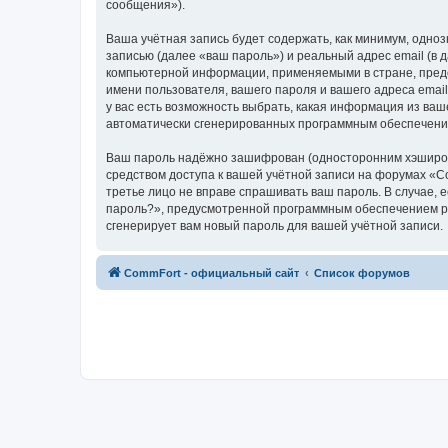
сообщения»).
Ваша учётная запись будет содержать, как минимум, одн
записью (далее «ваш пароль») и реальный адрес email (в
компьютерной информации, применяемыми в стране, пред
имени пользователя, вашего пароля и вашего адреса emai
у вас есть возможность выбрать, какая информация из ваш
автоматически сгенерированных программным обеспечени
Ваш пароль надёжно зашифрован (односторонним хэширован
средством доступа к вашей учётной записи на форумах «Com
третье лицо не вправе спрашивать ваш пароль. В случае,
пароль?», предусмотренной программным обеспечением ph
сгенерирует вам новый пароль для вашей учётной записи.
CommFort - официальный сайт
Список форумов