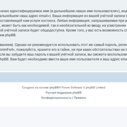
означно идентифицируемое имя (в дальнейшем «ваше имя пользователя»), ин
 дальнейшем «ваш адрес email»). Ваша информация из вашей учётной записи
оставляющей нам услуги хостинга. Любая информация, запрашиваемая при р
l, может быть как необходимой, так и необязательной ко вводу, на усмотрен
ей учётной записи будет общедоступна. Кроме того, у вас есть возможность 
ем phpBB.
ием). Однако не рекомендуется использовать этот же самый пароль, регист
mFort», пожалуйста, храните его в тайне, ни при каких обстоятельствах ни 
 если вы забудете ваш пароль к вашей учётной записи, вы сможете воспольз
pBB. Вам будет необходимо ввести ваше имя пользователя и ваш адрес emai
Создано на основе
phpBB
® Forum Software © phpBB Limited
Русская поддержка phpBB
Конфиденциальность
|
Правила