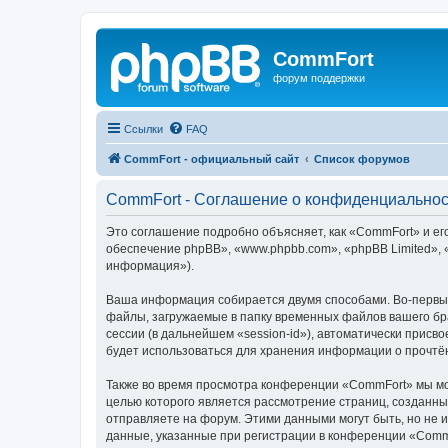
CommFort
форум поддержки
Ссылки
FAQ
CommFort - официальный сайт
Список форумов
CommFort - Соглашение о конфиденциальнос
Это соглашение подробно объясняет, как «CommFort» и его
обеспечение phpBB», «www.phpbb.com», «phpBB Limited»,
информация»).
Ваша информация собирается двумя способами. Во-первых
файлы, загружаемые в папку временных файлов вашего бра
сессии (в дальнейшем «session-id»), автоматически прис
будет использоваться для хранения информации о прочтё
Также во время просмотра конференции «CommFort» мы мож
целью которого является рассмотрение страниц, создан
отправляете на форум. Этими данными могут быть, но не
данные, указанные при регистрации в конференции «Comm