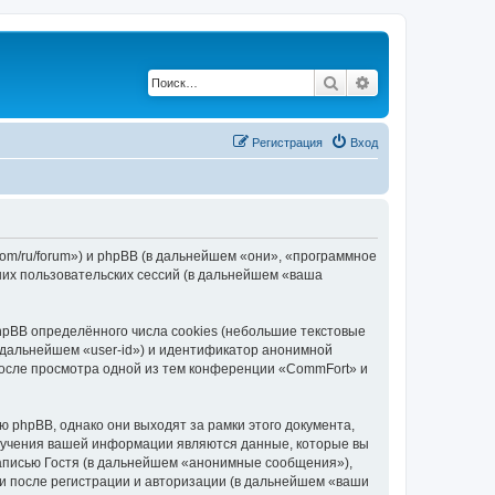
Поиск
Расширенный по
Регистрация
Вход
com/ru/forum») и phpBB (в дальнейшем «они», «программное
их пользовательских сессий (в дальнейшем «ваша
pBB определённого числа cookies (небольшие текстовые
 дальнейшем «user-id») и идентификатор анонимной
 после просмотра одной из тем конференции «CommFort» и
phpBB, однако они выходят за рамки этого документа,
лучения вашей информации являются данные, которые вы
аписью Гостя (в дальнейшем «анонимные сообщения»),
и после регистрации и авторизации (в дальнейшем «ваши