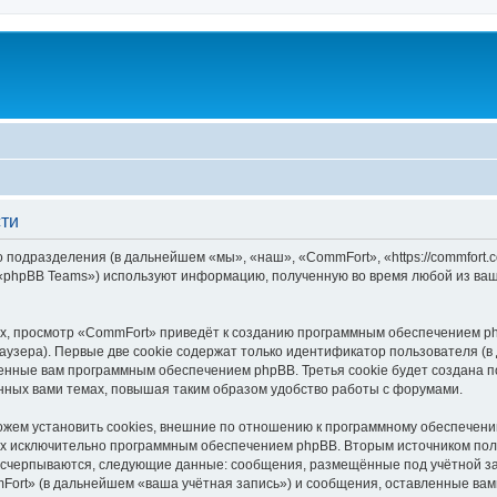
ти
 подразделения (в дальнейшем «мы», «наш», «CommFort», «https://commfort.
 «phpBB Teams») используют информацию, полученную во время любой из ваш
, просмотр «CommFort» приведёт к созданию программным обеспечением ph
узера). Первые две cookie содержат только идентификатор пользователя (в
военные вам программным обеспечением phpBB. Третья cookie будет создана
нных вами темах, повышая таким образом удобство работы с форумами.
ем установить cookies, внешние по отношению к программному обеспечению 
ных исключительно программным обеспечением phpBB. Вторым источником по
 исчерпываются, следующие данные: сообщения, размещённые под учётной з
Fort» (в дальнейшем «ваша учётная запись») и сообщения, оставленные вам