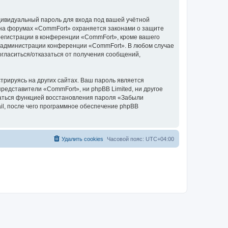
дивидуальный пароль для входа под вашей учётной
 на форумах «CommFort» охраняется законами о защите
егистрации в конференции «CommFort», кроме вашего
ие администрации конференции «CommFort». В любом случае
согласиться/отказаться от получения сообщений,
рируясь на других сайтах. Ваш пароль является
представители «CommFort», ни phpBB Limited, ни другое
оваться функцией восстановления пароля «Забыли
l, после чего программное обеспечение phpBB
Удалить cookies
Часовой пояс:
UTC+04:00