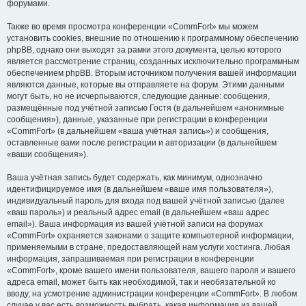
форумами.
Также во время просмотра конференции «CommFort» мы можем
установить cookies, внешние по отношению к программному обеспечению
phpBB, однако они выходят за рамки этого документа, целью которого
является рассмотрение страниц, созданных исключительно программным
обеспечением phpBB. Вторым источником получения вашей информации
являются данные, которые вы отправляете на форум. Этими данными
могут быть, но не исчерпываются, следующие данные: сообщения,
размещённые под учётной записью Гостя (в дальнейшем «анонимные
сообщения»), данные, указанные при регистрации в конференции
«CommFort» (в дальнейшем «ваша учётная запись») и сообщения,
оставленные вами после регистрации и авторизации (в дальнейшем
«ваши сообщения»).
Ваша учётная запись будет содержать, как минимум, однозначно
идентифицируемое имя (в дальнейшем «ваше имя пользователя»),
индивидуальный пароль для входа под вашей учётной записью (далее
«ваш пароль») и реальный адрес email (в дальнейшем «ваш адрес
email»). Ваша информация из вашей учётной записи на форумах
«CommFort» охраняется законами о защите компьютерной информации,
применяемыми в стране, предоставляющей нам услуги хостинга. Любая
информация, запрашиваемая при регистрации в конференции
«CommFort», кроме вашего имени пользователя, вашего пароля и вашего
адреса email, может быть как необходимой, так и необязательной ко
вводу, на усмотрение администрации конференции «CommFort». В любом
случае у вас есть возможность выбрать, какая информация из вашей