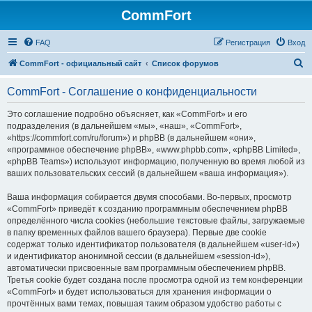
CommFort
FAQ
Регистрация
Вход
П
CommFort - официальный сайт
Список форумов
о
CommFort - Соглашение о конфиденциальности
и
с
Это соглашение подробно объясняет, как «CommFort» и его
подразделения (в дальнейшем «мы», «наш», «CommFort»,
к
«https://commfort.com/ru/forum») и phpBB (в дальнейшем «они»,
«программное обеспечение phpBB», «www.phpbb.com», «phpBB Limited»,
«phpBB Teams») используют информацию, полученную во время любой из
ваших пользовательских сессий (в дальнейшем «ваша информация»).
Ваша информация собирается двумя способами. Во-первых, просмотр
«CommFort» приведёт к созданию программным обеспечением phpBB
определённого числа cookies (небольшие текстовые файлы, загружаемые
в папку временных файлов вашего браузера). Первые две cookie
содержат только идентификатор пользователя (в дальнейшем «user-id»)
и идентификатор анонимной сессии (в дальнейшем «session-id»),
автоматически присвоенные вам программным обеспечением phpBB.
Третья cookie будет создана после просмотра одной из тем конференции
«CommFort» и будет использоваться для хранения информации о
прочтённых вами темах, повышая таким образом удобство работы с