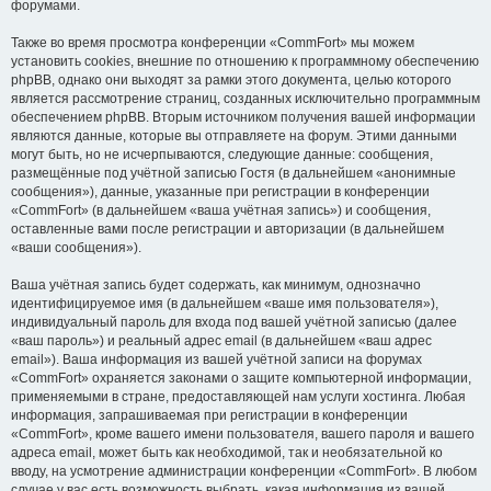
форумами.
Также во время просмотра конференции «CommFort» мы можем
установить cookies, внешние по отношению к программному обеспечению
phpBB, однако они выходят за рамки этого документа, целью которого
является рассмотрение страниц, созданных исключительно программным
обеспечением phpBB. Вторым источником получения вашей информации
являются данные, которые вы отправляете на форум. Этими данными
могут быть, но не исчерпываются, следующие данные: сообщения,
размещённые под учётной записью Гостя (в дальнейшем «анонимные
сообщения»), данные, указанные при регистрации в конференции
«CommFort» (в дальнейшем «ваша учётная запись») и сообщения,
оставленные вами после регистрации и авторизации (в дальнейшем
«ваши сообщения»).
Ваша учётная запись будет содержать, как минимум, однозначно
идентифицируемое имя (в дальнейшем «ваше имя пользователя»),
индивидуальный пароль для входа под вашей учётной записью (далее
«ваш пароль») и реальный адрес email (в дальнейшем «ваш адрес
email»). Ваша информация из вашей учётной записи на форумах
«CommFort» охраняется законами о защите компьютерной информации,
применяемыми в стране, предоставляющей нам услуги хостинга. Любая
информация, запрашиваемая при регистрации в конференции
«CommFort», кроме вашего имени пользователя, вашего пароля и вашего
адреса email, может быть как необходимой, так и необязательной ко
вводу, на усмотрение администрации конференции «CommFort». В любом
случае у вас есть возможность выбрать, какая информация из вашей