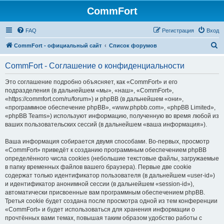
CommFort
FAQ
Регистрация
Вход
П
CommFort - официальный сайт
Список форумов
о
CommFort - Соглашение о конфиденциальности
и
с
Это соглашение подробно объясняет, как «CommFort» и его
подразделения (в дальнейшем «мы», «наш», «CommFort»,
к
«https://commfort.com/ru/forum») и phpBB (в дальнейшем «они»,
«программное обеспечение phpBB», «www.phpbb.com», «phpBB Limited»,
«phpBB Teams») используют информацию, полученную во время любой из
ваших пользовательских сессий (в дальнейшем «ваша информация»).
Ваша информация собирается двумя способами. Во-первых, просмотр
«CommFort» приведёт к созданию программным обеспечением phpBB
определённого числа cookies (небольшие текстовые файлы, загружаемые
в папку временных файлов вашего браузера). Первые две cookie
содержат только идентификатор пользователя (в дальнейшем «user-id»)
и идентификатор анонимной сессии (в дальнейшем «session-id»),
автоматически присвоенные вам программным обеспечением phpBB.
Третья cookie будет создана после просмотра одной из тем конференции
«CommFort» и будет использоваться для хранения информации о
прочтённых вами темах, повышая таким образом удобство работы с