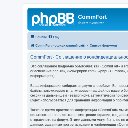
CommFort
форум поддержки
Ссылки
FAQ
CommFort - официальный сайт
Список форумов
CommFort - Соглашение о конфиденциальнос
Это соглашение подробно объясняет, как «CommFort» и его
обеспечение phpBB», «www.phpbb.com», «phpBB Limited»,
информация»).
Ваша информация собирается двумя способами. Во-первых
файлы, загружаемые в папку временных файлов вашего бра
сессии (в дальнейшем «session-id»), автоматически прис
будет использоваться для хранения информации о прочтё
Также во время просмотра конференции «CommFort» мы мож
целью которого является рассмотрение страниц, создан
отправляете на форум. Этими данными могут быть, но не
данные, указанные при регистрации в конференции «Comm