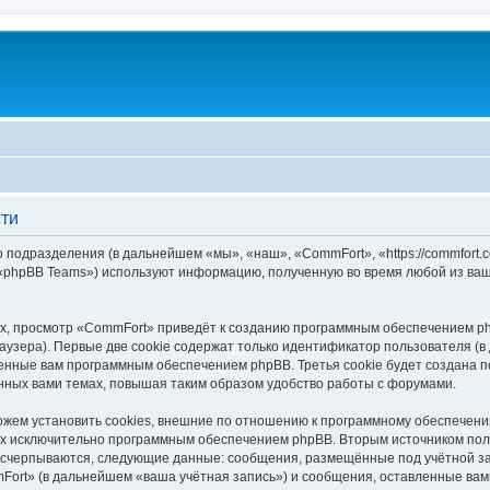
ти
 подразделения (в дальнейшем «мы», «наш», «CommFort», «https://commfort.
 «phpBB Teams») используют информацию, полученную во время любой из ваш
, просмотр «CommFort» приведёт к созданию программным обеспечением ph
узера). Первые две cookie содержат только идентификатор пользователя (в
военные вам программным обеспечением phpBB. Третья cookie будет создана
нных вами темах, повышая таким образом удобство работы с форумами.
ем установить cookies, внешние по отношению к программному обеспечению 
ных исключительно программным обеспечением phpBB. Вторым источником по
 исчерпываются, следующие данные: сообщения, размещённые под учётной з
Fort» (в дальнейшем «ваша учётная запись») и сообщения, оставленные вам