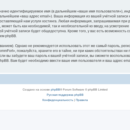
означно идентифицируемое имя (в дальнейшем «ваше имя пользователя»), ин
 дальнейшем «ваш адрес email»). Ваша информация из вашей учётной записи
оставляющей нам услуги хостинга. Любая информация, запрашиваемая при р
l, может быть как необходимой, так и необязательной ко вводу, на усмотрен
ей учётной записи будет общедоступна. Кроме того, у вас есть возможность 
ем phpBB.
ием). Однако не рекомендуется использовать этот же самый пароль, регист
mFort», пожалуйста, храните его в тайне, ни при каких обстоятельствах ни 
 если вы забудете ваш пароль к вашей учётной записи, вы сможете воспольз
pBB. Вам будет необходимо ввести ваше имя пользователя и ваш адрес emai
Создано на основе
phpBB
® Forum Software © phpBB Limited
Русская поддержка phpBB
Конфиденциальность
|
Правила