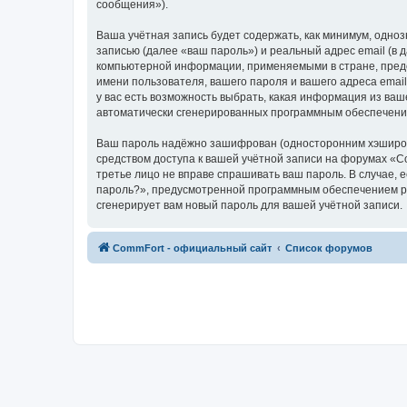
сообщения»).
Ваша учётная запись будет содержать, как минимум, одн
записью (далее «ваш пароль») и реальный адрес email (в
компьютерной информации, применяемыми в стране, пред
имени пользователя, вашего пароля и вашего адреса emai
у вас есть возможность выбрать, какая информация из ваш
автоматически сгенерированных программным обеспечени
Ваш пароль надёжно зашифрован (односторонним хэширован
средством доступа к вашей учётной записи на форумах «Com
третье лицо не вправе спрашивать ваш пароль. В случае,
пароль?», предусмотренной программным обеспечением ph
сгенерирует вам новый пароль для вашей учётной записи.
CommFort - официальный сайт
Список форумов