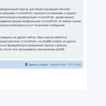
дивидуальный пароль для входа под вашей учётной
 на форумах «CommFort» охраняется законами о защите
егистрации в конференции «CommFort», кроме вашего
ие администрации конференции «CommFort». В любом случае
согласиться/отказаться от получения сообщений,
рируясь на других сайтах. Ваш пароль является
представители «CommFort», ни phpBB Limited, ни другое
оваться функцией восстановления пароля «Забыли
l, после чего программное обеспечение phpBB
Удалить cookies
Часовой пояс:
UTC+04:00