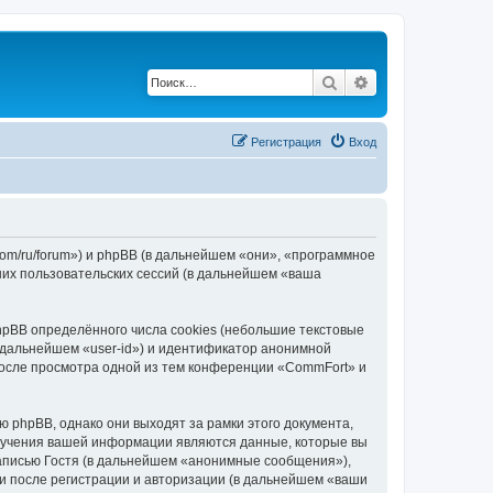
Поиск
Расширенный по
Регистрация
Вход
com/ru/forum») и phpBB (в дальнейшем «они», «программное
их пользовательских сессий (в дальнейшем «ваша
pBB определённого числа cookies (небольшие текстовые
 дальнейшем «user-id») и идентификатор анонимной
 после просмотра одной из тем конференции «CommFort» и
phpBB, однако они выходят за рамки этого документа,
лучения вашей информации являются данные, которые вы
аписью Гостя (в дальнейшем «анонимные сообщения»),
и после регистрации и авторизации (в дальнейшем «ваши