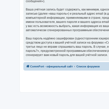
сообщения»).
Ваша учётная запись будет содержать, как минимум, одн
записью (далее «ваш пароль») и реальный адрес email (в
компьютерной информации, применяемыми в стране, пред
имени пользователя, вашего пароля и вашего адреса emai
у вас есть возможность выбрать, какая информация из ваш
автоматически сгенерированных программным обеспечени
Ваш пароль надёжно зашифрован (односторонним хэширован
средством доступа к вашей учётной записи на форумах «Com
третье лицо не вправе спрашивать ваш пароль. В случае,
пароль?», предусмотренной программным обеспечением ph
сгенерирует вам новый пароль для вашей учётной записи.
CommFort - официальный сайт
Список форумов