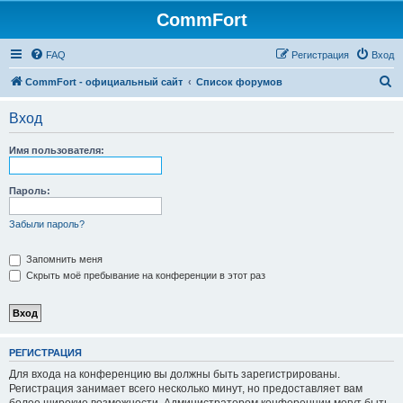
CommFort
FAQ
Регистрация
Вход
П
CommFort - официальный сайт
Список форумов
о
Вход
и
с
Имя пользователя:
к
Пароль:
Забыли пароль?
Запомнить меня
Скрыть моё пребывание на конференции в этот раз
РЕГИСТРАЦИЯ
Для входа на конференцию вы должны быть зарегистрированы.
Регистрация занимает всего несколько минут, но предоставляет вам
более широкие возможности. Администратором конференции могут быть