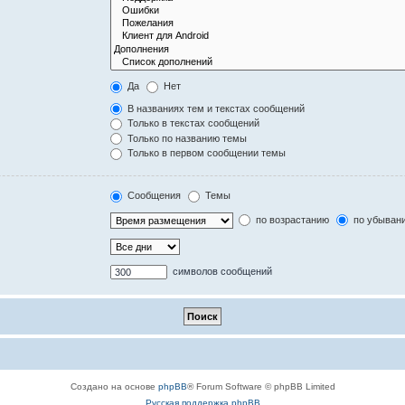
Да
Нет
В названиях тем и текстах сообщений
Только в текстах сообщений
Только по названию темы
Только в первом сообщении темы
Сообщения
Темы
по возрастанию
по убыван
символов сообщений
Создано на основе
phpBB
® Forum Software © phpBB Limited
Русская поддержка phpBB