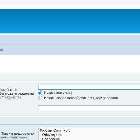
ск
жны быть в
Искать все слова
 Вы можете разделить
те
*
в качестве
Искать любое слово/поиск с языком запросов
. Поиск в подфорумах
ющую опцию ниже.