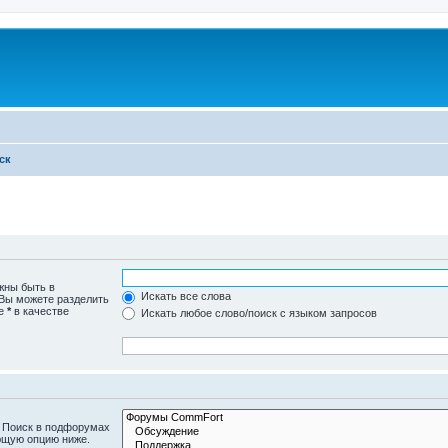
ск
жны быть в
Искать все слова
 Вы можете разделить
те
*
в качестве
Искать любое слово/поиск с языком запросов
. Поиск в подфорумах
ющую опцию ниже.