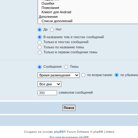
Да
Нет
В названиях тем и текстах сообщений
Только в текстах сообщений
Только по названию темы
Только в первом сообщении темы
Сообщения
Темы
по возрастанию
по убыван
символов сообщений
Создано на основе
phpBB
® Forum Software © phpBB Limited
Русская поддержка phpBB