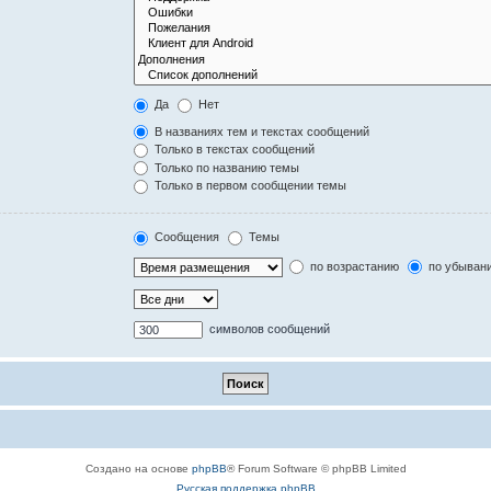
Да
Нет
В названиях тем и текстах сообщений
Только в текстах сообщений
Только по названию темы
Только в первом сообщении темы
Сообщения
Темы
по возрастанию
по убыван
символов сообщений
Создано на основе
phpBB
® Forum Software © phpBB Limited
Русская поддержка phpBB