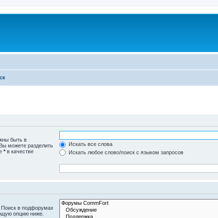
ск
жны быть в
Искать все слова
 Вы можете разделить
те
*
в качестве
Искать любое слово/поиск с языком запросов
. Поиск в подфорумах
ющую опцию ниже.