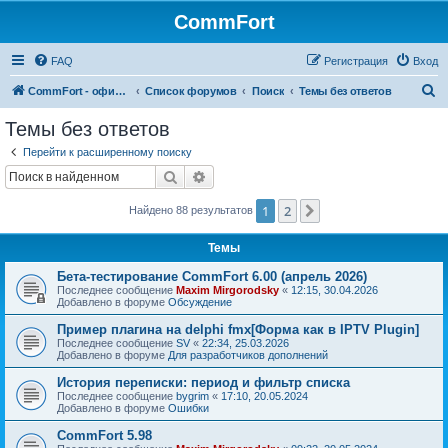
CommFort
FAQ
Регистрация
Вход
П
CommFort - официальный сайт
Список форумов
Поиск
Темы без ответов
о
Темы без ответов
и
Перейти к расширенному поиску
с
Поиск
Расширенный поиск
к
1
2
След.
Найдено 88 результатов
Темы
Бета-тестирование CommFort 6.00 (апрель 2026)
Последнее сообщение
Maxim Mirgorodsky
«
12:15, 30.04.2026
Добавлено в форуме
Обсуждение
Пример плагина на delphi fmx[Форма как в IPTV Plugin]
Последнее сообщение
SV
«
22:34, 25.03.2026
Добавлено в форуме
Для разработчиков дополнений
История переписки: период и фильтр списка
Последнее сообщение
bygrim
«
17:10, 20.05.2024
Добавлено в форуме
Ошибки
CommFort 5.98