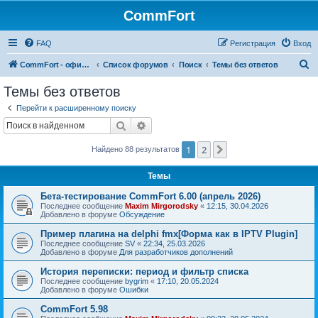
CommFort
FAQ
Регистрация
Вход
П
CommFort - официальный сайт
Список форумов
Поиск
Темы без ответов
о
Темы без ответов
и
Перейти к расширенному поиску
с
Поиск
Расширенный поиск
к
1
2
След.
Найдено 88 результатов
Темы
Бета-тестирование CommFort 6.00 (апрель 2026)
Последнее сообщение
Maxim Mirgorodsky
«
12:15, 30.04.2026
Добавлено в форуме
Обсуждение
Пример плагина на delphi fmx[Форма как в IPTV Plugin]
Последнее сообщение
SV
«
22:34, 25.03.2026
Добавлено в форуме
Для разработчиков дополнений
История переписки: период и фильтр списка
Последнее сообщение
bygrim
«
17:10, 20.05.2024
Добавлено в форуме
Ошибки
CommFort 5.98