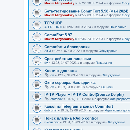
Maxim Mirgorodsky
»
09:22, 20.05.2024
» в форуме
Обсу
Бета-тестирование CommFort 5.98 (май 2024)
Maxim Mirgorodsky
»
14:55, 03.05.2024
» в форуме
Обсу
TCP&UDP
ALFRED450
»
00:02, 30.03.2024
» в форуме
Пожелания
CommFort 5.97
Maxim Mirgorodsky
»
15:36, 23.05.2023
» в форуме
Обсу
Сommfort и блокировки
Sir-J
»
02:44, 07.08.2022
» в форуме
Обсуждение
Срок действия лицензии
dv
»
13:23, 14.07.2021
» в форуме
Пожелания
Хостинг для чата
dv
»
12:17, 31.03.2019
» в форуме
Обсуждение
Окно сервера. Накладочка.
dv
»
11:33, 31.03.2019
» в форуме
Ошибки
IP-TV Player + IP-TV Control(Source Delphi)
dfofanov
»
10:36, 30.11.2018
» в форуме
Для разработ
Канал из Telegram в канал Commfort
dobrumir
»
19:02, 29.08.2016
» в форуме
Идеи новых доп
Поиск плагина RAdio control
r-kom.doc
»
13:01, 15.03.2016
» в форуме
Обсуждение