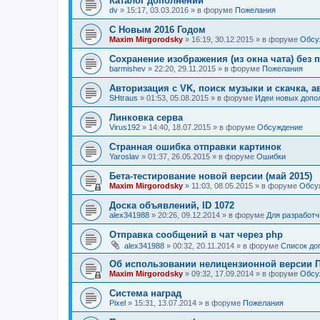
Каталог дополнений
dv
»
15:17, 03.03.2016
» в форуме
Пожелания
С Новым 2016 Годом
Maxim Mirgorodsky
»
16:19, 30.12.2015
» в форуме
Обсу
Сохранение изображения (из окна чата) без
barmishev
»
22:20, 29.11.2015
» в форуме
Пожелания
Авторизация с VK, поиск музыки и скачка, а
SHtraus
»
01:53, 05.08.2015
» в форуме
Идеи новых допо
Линковка серва
Virus192
»
14:40, 18.07.2015
» в форуме
Обсуждение
Странная ошибка отправки картинок
Yaroslav
»
01:37, 26.05.2015
» в форуме
Ошибки
Бета-тестирование новой версии (май 2015)
Maxim Mirgorodsky
»
11:03, 08.05.2015
» в форуме
Обсу
Доска объявлений, ID 1072
alex341988
»
20:26, 09.12.2014
» в форуме
Для разработч
Отправка сообщений в чат через php
alex341988
»
00:32, 20.11.2014
» в форуме
Список до
Об использовании нелицензионной версии П
Maxim Mirgorodsky
»
09:32, 17.09.2014
» в форуме
Обсу
Система наград
Pixel
»
15:31, 13.07.2014
» в форуме
Пожелания