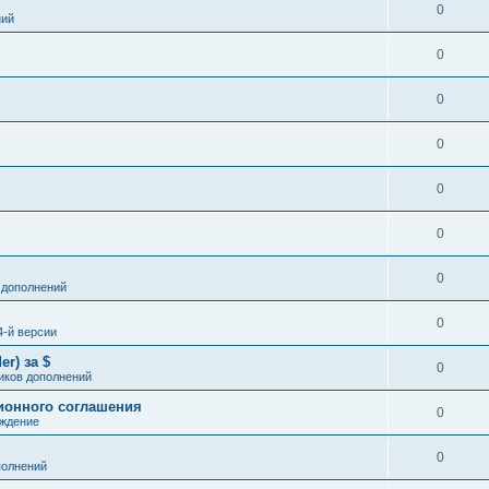
0
ний
0
0
0
0
0
0
 дополнений
0
4-й версии
er) за $
0
иков дополнений
ионного соглашения
0
ждение
0
полнений