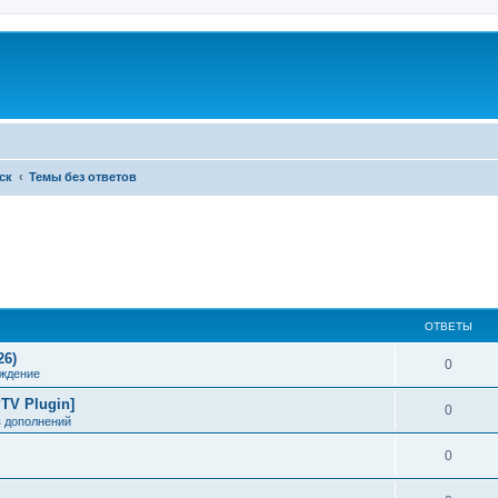
ск
Темы без ответов
ОТВЕТЫ
26)
0
ждение
TV Plugin]
0
в дополнений
0