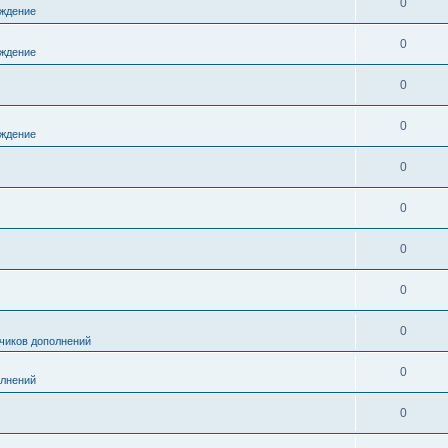
0
ждение
0
ждение
0
0
ждение
0
0
0
0
0
чиков дополнений
0
олнений
0