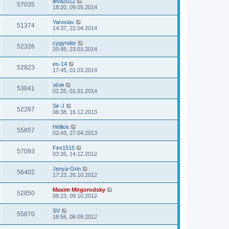
leva2012
57035
18:20, 09.05.2014
Yaroslav
51374
14:37, 22.04.2014
cygynder
52326
20:45, 23.03.2014
es-14
52823
17:45, 01.03.2014
зёзя
53041
01:25, 01.01.2014
Sir-J
52267
06:38, 16.12.2013
Hellios
55857
02:43, 27.04.2013
Fire1515
57093
03:35, 14.12.2012
Jenya-Grin
56402
17:23, 26.10.2012
Maxim Mirgorodsky
52850
08:23, 09.10.2012
SV
55870
18:56, 06.09.2012