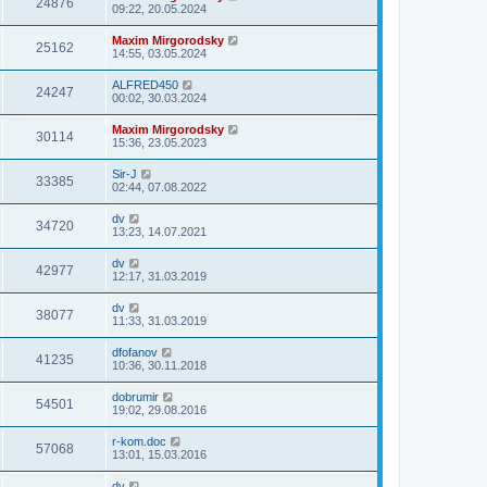
24876
09:22, 20.05.2024
Maxim Mirgorodsky
25162
14:55, 03.05.2024
ALFRED450
24247
00:02, 30.03.2024
Maxim Mirgorodsky
30114
15:36, 23.05.2023
Sir-J
33385
02:44, 07.08.2022
dv
34720
13:23, 14.07.2021
dv
42977
12:17, 31.03.2019
dv
38077
11:33, 31.03.2019
dfofanov
41235
10:36, 30.11.2018
dobrumir
54501
19:02, 29.08.2016
r-kom.doc
57068
13:01, 15.03.2016
dv