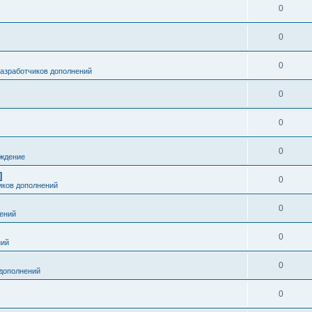
0
0
0
разработчиков дополнений
0
0
0
ждение
]
0
иков дополнений
0
ений
0
ний
0
дополнений
0