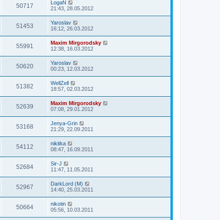
LogaN
50717
21:43, 28.05.2012
Yaroslav
51453
16:12, 26.03.2012
Maxim Mirgorodsky
55991
12:38, 16.03.2012
Yaroslav
50620
00:23, 12.03.2012
WellZell
51382
18:57, 02.03.2012
Maxim Mirgorodsky
52639
07:08, 29.01.2012
Jenya-Grin
53168
21:29, 22.09.2011
nikitka
54112
08:47, 16.09.2011
Sir-J
52684
11:47, 11.05.2011
DarkLord (M)
52967
14:40, 25.03.2011
nikotin
50664
05:56, 10.03.2011