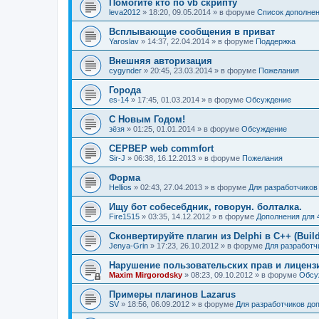
Помогите кто по vb скрипту
leva2012
»
18:20, 09.05.2014
» в форуме
Список дополне
Всплывающие сообщения в приват
Yaroslav
»
14:37, 22.04.2014
» в форуме
Поддержка
Внешняя авторизация
cygynder
»
20:45, 23.03.2014
» в форуме
Пожелания
Города
es-14
»
17:45, 01.03.2014
» в форуме
Обсуждение
С Новым Годом!
зёзя
»
01:25, 01.01.2014
» в форуме
Обсуждение
СЕРВЕР web commfort
Sir-J
»
06:38, 16.12.2013
» в форуме
Пожелания
Форма
Hellios
»
02:43, 27.04.2013
» в форуме
Для разработчиков
Ищу бот собесебдник, говорун. болталка.
Fire1515
»
03:35, 14.12.2012
» в форуме
Дополнения для 
Сконвертируйте плагин из Delphi в C++ (Build
Jenya-Grin
»
17:23, 26.10.2012
» в форуме
Для разработч
Нарушение пользовательских прав и лиценз
Maxim Mirgorodsky
»
08:23, 09.10.2012
» в форуме
Обсу
Примеры плагинов Lazarus
SV
»
18:56, 06.09.2012
» в форуме
Для разработчиков до