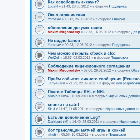
Как освободить аккаунт?
LogaN
»
21:43, 28.05.2012
» в форуме
Поддержка
Окно ограничения
Yaroslav
»
16:12, 26.03.2012
» в форуме
Ошибки
обновление документации
Maxim Mirgorodsky
»
12:38, 16.03.2012
» в форуме
Для 
Не видно банов
Yaroslav
»
00:23, 12.03.2012
» в форуме
Поддержка
Чем можно открыть cfpack и cfcd
WellZell
»
18:57, 02.03.2012
» в форуме
Поддержка
Соблюдение лицензионного соглашения
Maxim Mirgorodsky
»
07:08, 29.01.2012
» в форуме
Обсу
Приём события личного сообщения [Решено
Jenya-Grin
»
21:29, 22.09.2011
» в форуме
Для разработч
Плагин: Таблицы KHL и NHL
nikitka
»
08:47, 16.09.2011
» в форуме
Идеи новых дополн
кнопка на сайт!
Sir-J
»
11:47, 11.05.2011
» в форуме
Идеи новых дополне
Есть ли дополнение Log?
DarkLord (M)
»
14:40, 25.03.2011
» в форуме
Идеи новых 
бот трансляции матчей игры в хоккей
nikotin
»
05:56, 10.03.2011
» в форуме
Поддержка