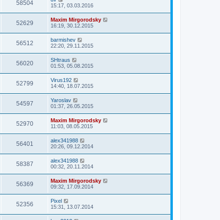
58504
15:17, 03.03.2016
Maxim Mirgorodsky
52629
16:19, 30.12.2015
barmishev
56512
22:20, 29.11.2015
SHtraus
56020
01:53, 05.08.2015
Virus192
52799
14:40, 18.07.2015
Yaroslav
54597
01:37, 26.05.2015
Maxim Mirgorodsky
52970
11:03, 08.05.2015
alex341988
56401
20:26, 09.12.2014
alex341988
58387
00:32, 20.11.2014
Maxim Mirgorodsky
56369
09:32, 17.09.2014
Pixel
52356
15:31, 13.07.2014