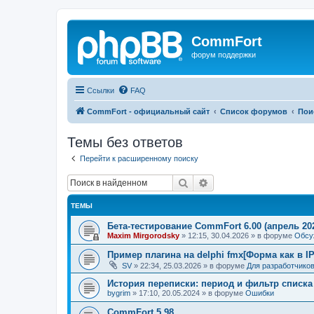
CommFort
форум поддержки
Ссылки
FAQ
CommFort - официальный сайт
Список форумов
Пои
Темы без ответов
Перейти к расширенному поиску
Поиск
Расширенный поиск
ТЕМЫ
Бета-тестирование CommFort 6.00 (апрель 20
Maxim Mirgorodsky
»
12:15, 30.04.2026
» в форуме
Обсу
Пример плагина на delphi fmx[Форма как в IP
SV
»
22:34, 25.03.2026
» в форуме
Для разработчико
История переписки: период и фильтр списка
bygrim
»
17:10, 20.05.2024
» в форуме
Ошибки
CommFort 5.98