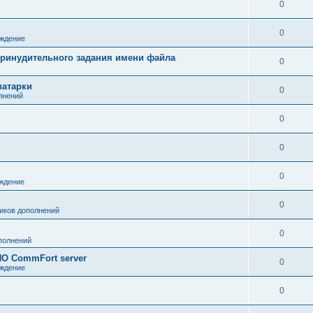
0
0
ждение
 принудительного задания имени файла
0
ватарки
0
лнений
0
0
0
ждение
0
иков дополнений
0
полнений
О CommFort server
0
ждение
0