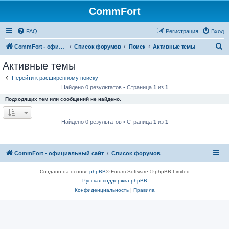
CommFort
FAQ
Регистрация
Вход
П
CommFort - официальный сайт
Список форумов
Поиск
Активные темы
о
Активные темы
и
Перейти к расширенному поиску
с
Найдено 0 результатов • Страница
1
из
1
к
Подходящих тем или сообщений не найдено.
Найдено 0 результатов • Страница
1
из
1
CommFort - официальный сайт
Список форумов
Создано на основе
phpBB
® Forum Software © phpBB Limited
Русская поддержка phpBB
Конфиденциальность
|
Правила