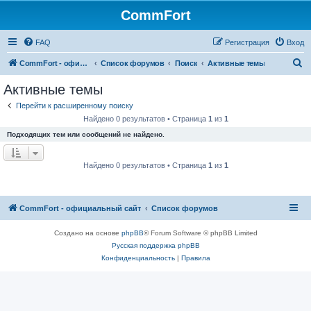
CommFort
FAQ
Регистрация
Вход
П
CommFort - официальный сайт
Список форумов
Поиск
Активные темы
о
Активные темы
и
Перейти к расширенному поиску
с
Найдено 0 результатов • Страница
1
из
1
к
Подходящих тем или сообщений не найдено.
Найдено 0 результатов • Страница
1
из
1
CommFort - официальный сайт
Список форумов
Создано на основе
phpBB
® Forum Software © phpBB Limited
Русская поддержка phpBB
Конфиденциальность
|
Правила