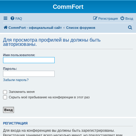
CommFort
FAQ
Регистрация
Вход
П
CommFort - официальный сайт
Список форумов
о
Для просмотра профилей вы должны быть
и
авторизованы.
с
Имя пользователя:
к
Пароль:
Забыли пароль?
Запомнить меня
Скрыть моё пребывание на конференции в этот раз
РЕГИСТРАЦИЯ
Для входа на конференцию вы должны быть зарегистрированы.
Регистрация занимает всего несколько минут, но предоставляет вам