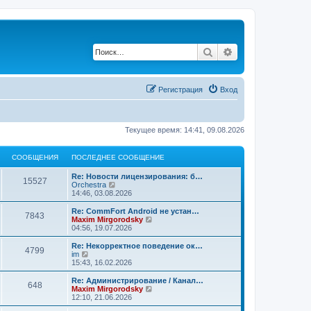
Поиск
Расширенный по
Регистрация
Вход
Текущее время: 14:41, 09.08.2026
СООБЩЕНИЯ
ПОСЛЕДНЕЕ СООБЩЕНИЕ
Re: Новости лицензирования: б…
15527
П
Orchestra
е
14:46, 03.08.2026
р
е
Re: CommFort Android не устан…
7843
й
П
Maxim Mirgorodsky
т
е
04:56, 19.07.2026
и
р
к
е
Re: Некорректное поведение ок…
4799
п
й
П
im
о
т
е
15:43, 16.02.2026
с
и
р
л
к
е
Re: Администрирование / Канал…
е
648
п
й
П
Maxim Mirgorodsky
д
о
т
е
12:10, 21.06.2026
н
с
и
р
е
л