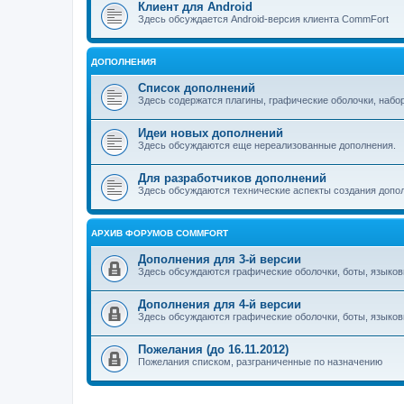
Клиент для Android
Здесь обсуждается Android-версия клиента CommFort
ДОПОЛНЕНИЯ
Список дополнений
Здесь содержатся плагины, графические оболочки, набо
Идеи новых дополнений
Здесь обсуждаются еще нереализованные дополнения.
Для разработчиков дополнений
Здесь обсуждаются технические аспекты создания допо
АРХИВ ФОРУМОВ COMMFORT
Дополнения для 3-й версии
Здесь обсуждаются графические оболочки, боты, языков
Дополнения для 4-й версии
Здесь обсуждаются графические оболочки, боты, языков
Пожелания (до 16.11.2012)
Пожелания списком, разграниченные по назначению