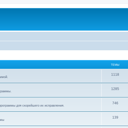
ТЕМЫ
1118
ммой.
1285
граммы.
746
рограммы для скорейшего их исправления.
139
ммы