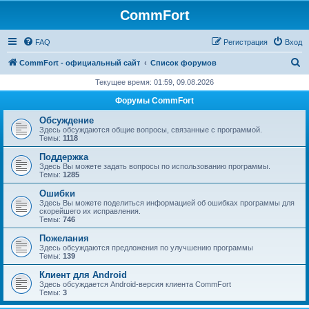
CommFort
FAQ
Регистрация
Вход
П
CommFort - официальный сайт
Список форумов
о
Текущее время: 01:59, 09.08.2026
и
Форумы CommFort
с
Обсуждение
к
Здесь обсуждаются общие вопросы, связанные с программой.
Темы:
1118
Поддержка
Здесь Вы можете задать вопросы по использованию программы.
Темы:
1285
Ошибки
Здесь Вы можете поделиться информацией об ошибках программы для
скорейшего их исправления.
Темы:
746
Пожелания
Здесь обсуждаются предложения по улучшению программы
Темы:
139
Клиент для Android
Здесь обсуждается Android-версия клиента CommFort
Темы:
3