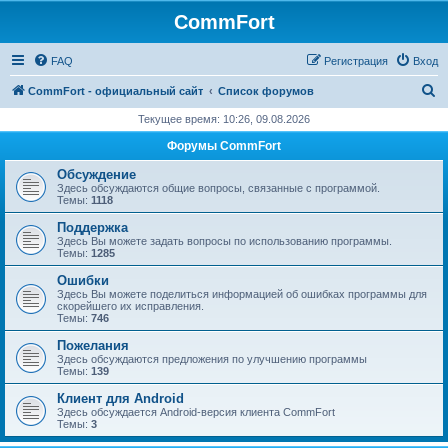
CommFort
FAQ
Регистрация
Вход
П
CommFort - официальный сайт
Список форумов
о
Текущее время: 10:26, 09.08.2026
и
Форумы CommFort
с
Обсуждение
к
Здесь обсуждаются общие вопросы, связанные с программой.
Темы:
1118
Поддержка
Здесь Вы можете задать вопросы по использованию программы.
Темы:
1285
Ошибки
Здесь Вы можете поделиться информацией об ошибках программы для
скорейшего их исправления.
Темы:
746
Пожелания
Здесь обсуждаются предложения по улучшению программы
Темы:
139
Клиент для Android
Здесь обсуждается Android-версия клиента CommFort
Темы:
3