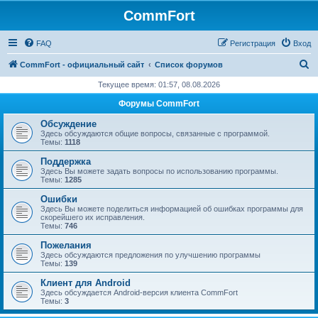
CommFort
FAQ
Регистрация
Вход
П
CommFort - официальный сайт
Список форумов
о
Текущее время: 01:57, 08.08.2026
и
Форумы CommFort
с
Обсуждение
к
Здесь обсуждаются общие вопросы, связанные с программой.
Темы:
1118
Поддержка
Здесь Вы можете задать вопросы по использованию программы.
Темы:
1285
Ошибки
Здесь Вы можете поделиться информацией об ошибках программы для
скорейшего их исправления.
Темы:
746
Пожелания
Здесь обсуждаются предложения по улучшению программы
Темы:
139
Клиент для Android
Здесь обсуждается Android-версия клиента CommFort
Темы:
3