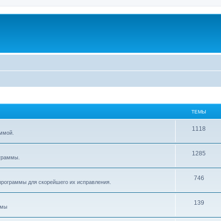
ТЕМЫ
1118
ммой.
1285
граммы.
746
рограммы для скорейшего их исправления.
139
ммы