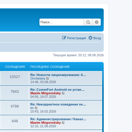
Поиск
Расширенный по
Регистрация
Вход
Текущее время: 20:12, 08.08.2026
СООБЩЕНИЯ
ПОСЛЕДНЕЕ СООБЩЕНИЕ
Re: Новости лицензирования: б…
15527
П
Orchestra
е
14:46, 03.08.2026
р
е
Re: CommFort Android не устан…
7843
й
П
Maxim Mirgorodsky
т
е
04:56, 19.07.2026
и
р
к
е
Re: Некорректное поведение ок…
4799
п
й
П
im
о
т
е
15:43, 16.02.2026
с
и
р
л
к
е
Re: Администрирование / Канал…
е
648
п
й
П
Maxim Mirgorodsky
д
о
т
е
12:10, 21.06.2026
н
с
и
р
е
л