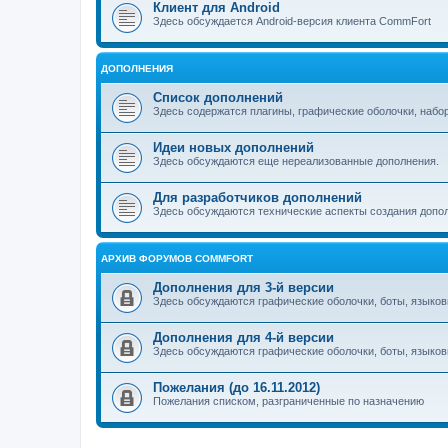
Клиент для Android
Здесь обсуждается Android-версия клиента CommFort
ДОПОЛНЕНИЯ
Список дополнений
Здесь содержатся плагины, графические оболочки, набо
Идеи новых дополнений
Здесь обсуждаются еще нереализованные дополнения.
Для разработчиков дополнений
Здесь обсуждаются технические аспекты создания допо
АРХИВ ФОРУМОВ COMMFORT
Дополнения для 3-й версии
Здесь обсуждаются графические оболочки, боты, языков
Дополнения для 4-й версии
Здесь обсуждаются графические оболочки, боты, языков
Пожелания (до 16.11.2012)
Пожелания списком, разграниченные по назначению