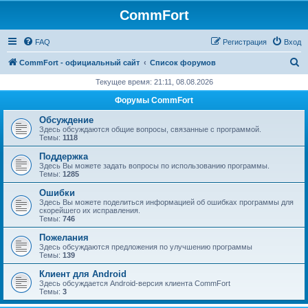
CommFort
FAQ
Регистрация
Вход
П
CommFort - официальный сайт
Список форумов
о
Текущее время: 21:11, 08.08.2026
и
Форумы CommFort
с
Обсуждение
к
Здесь обсуждаются общие вопросы, связанные с программой.
Темы:
1118
Поддержка
Здесь Вы можете задать вопросы по использованию программы.
Темы:
1285
Ошибки
Здесь Вы можете поделиться информацией об ошибках программы для
скорейшего их исправления.
Темы:
746
Пожелания
Здесь обсуждаются предложения по улучшению программы
Темы:
139
Клиент для Android
Здесь обсуждается Android-версия клиента CommFort
Темы:
3