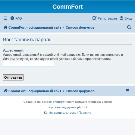
CommFort
FAQ
Регистрация
Вход
П
CommFort - официальный сайт
Список форумов
о
Восстановить пароль
и
с
Адрес email:
Адрес email, связанный с вашей учётной записью. Если вы не изменили его в
к
Личном разделе, то это адрес email, указанный вами при регистрации.
CommFort - официальный сайт
Список форумов
Создано на основе
phpBB
® Forum Software © phpBB Limited
Русская поддержка phpBB
Конфиденциальность
|
Правила