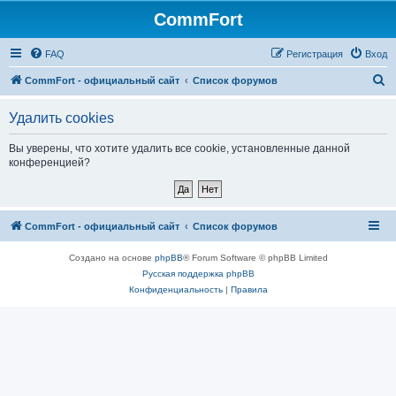
CommFort
FAQ
Регистрация
Вход
П
CommFort - официальный сайт
Список форумов
о
Удалить cookies
и
с
Вы уверены, что хотите удалить все cookie, установленные данной
конференцией?
к
CommFort - официальный сайт
Список форумов
Создано на основе
phpBB
® Forum Software © phpBB Limited
Русская поддержка phpBB
Конфиденциальность
|
Правила