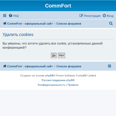
CommFort
FAQ
Регистрация
Вход
П
CommFort - официальный сайт
Список форумов
о
Удалить cookies
и
с
Вы уверены, что хотите удалить все cookie, установленные данной
конференцией?
к
CommFort - официальный сайт
Список форумов
Создано на основе
phpBB
® Forum Software © phpBB Limited
Русская поддержка phpBB
Конфиденциальность
|
Правила