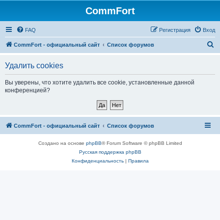
CommFort
FAQ
Регистрация
Вход
П
CommFort - официальный сайт
Список форумов
о
Удалить cookies
и
с
Вы уверены, что хотите удалить все cookie, установленные данной
конференцией?
к
CommFort - официальный сайт
Список форумов
Создано на основе
phpBB
® Forum Software © phpBB Limited
Русская поддержка phpBB
Конфиденциальность
|
Правила