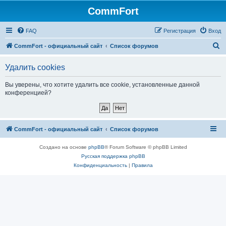
CommFort
FAQ
Регистрация
Вход
П
CommFort - официальный сайт
Список форумов
о
Удалить cookies
и
с
Вы уверены, что хотите удалить все cookie, установленные данной
конференцией?
к
CommFort - официальный сайт
Список форумов
Создано на основе
phpBB
® Forum Software © phpBB Limited
Русская поддержка phpBB
Конфиденциальность
|
Правила