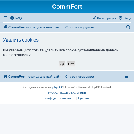
CommFort
FAQ
Регистрация
Вход
П
CommFort - официальный сайт
Список форумов
о
Удалить cookies
и
с
Вы уверены, что хотите удалить все cookie, установленные данной
конференцией?
к
CommFort - официальный сайт
Список форумов
Создано на основе
phpBB
® Forum Software © phpBB Limited
Русская поддержка phpBB
Конфиденциальность
|
Правила