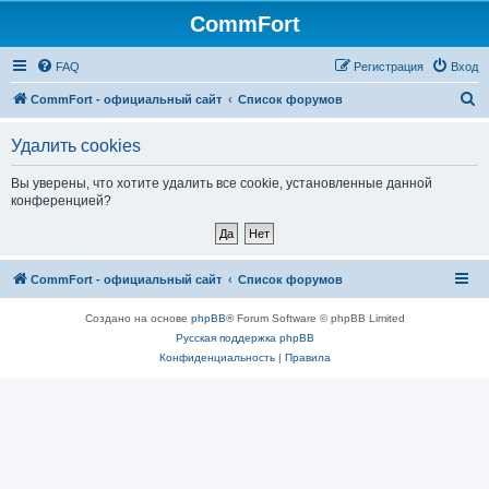
CommFort
FAQ
Регистрация
Вход
П
CommFort - официальный сайт
Список форумов
о
Удалить cookies
и
с
Вы уверены, что хотите удалить все cookie, установленные данной
конференцией?
к
CommFort - официальный сайт
Список форумов
Создано на основе
phpBB
® Forum Software © phpBB Limited
Русская поддержка phpBB
Конфиденциальность
|
Правила