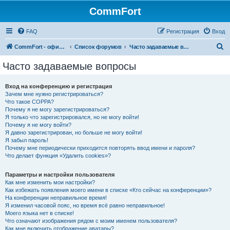
CommFort
FAQ
Регистрация
Вход
П
CommFort - официальный сайт
Список форумов
Часто задаваемые вопросы
о
Часто задаваемые вопросы
и
с
Вход на конференцию и регистрация
Зачем мне нужно регистрироваться?
к
Что такое COPPA?
Почему я не могу зарегистрироваться?
Я только что зарегистрировался, но не могу войти!
Почему я не могу войти?
Я давно зарегистрирован, но больше не могу войти!
Я забыл пароль!
Почему мне периодически приходится повторять ввод имени и пароля?
Что делает функция «Удалить cookies»?
Параметры и настройки пользователя
Как мне изменить мои настройки?
Как избежать появления моего имени в списке «Кто сейчас на конференции»?
На конференции неправильное время!
Я изменил часовой пояс, но время всё равно неправильное!
Моего языка нет в списке!
Что означают изображения рядом с моим именем пользователя?
Как мне включить отображение аватары?