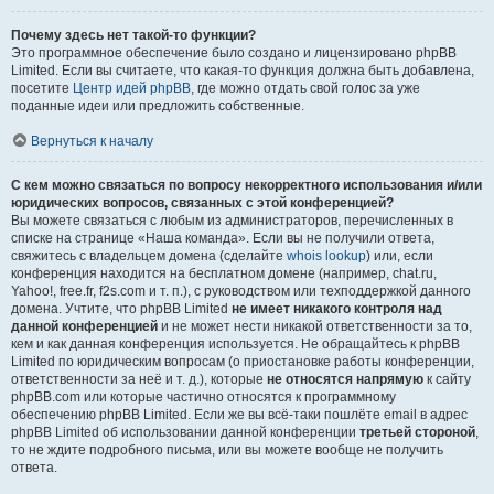
Почему здесь нет такой-то функции?
Это программное обеспечение было создано и лицензировано phpBB
Limited. Если вы считаете, что какая-то функция должна быть добавлена,
посетите
Центр идей phpBB
, где можно отдать свой голос за уже
поданные идеи или предложить собственные.
Вернуться к началу
С кем можно связаться по вопросу некорректного использования и/или
юридических вопросов, связанных с этой конференцией?
Вы можете связаться с любым из администраторов, перечисленных в
списке на странице «Наша команда». Если вы не получили ответа,
свяжитесь с владельцем домена (сделайте
whois lookup
) или, если
конференция находится на бесплатном домене (например, chat.ru,
Yahoo!, free.fr, f2s.com и т. п.), с руководством или техподдержкой данного
домена. Учтите, что phpBB Limited
не имеет никакого контроля над
данной конференцией
и не может нести никакой ответственности за то,
кем и как данная конференция используется. Не обращайтесь к phpBB
Limited по юридическим вопросам (о приостановке работы конференции,
ответственности за неё и т. д.), которые
не относятся напрямую
к сайту
phpBB.com или которые частично относятся к программному
обеспечению phpBB Limited. Если же вы всё-таки пошлёте email в адрес
phpBB Limited об использовании данной конференции
третьей стороной
,
то не ждите подробного письма, или вы можете вообще не получить
ответа.