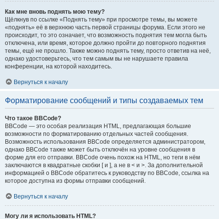
Как мне вновь поднять мою тему?
Щёлкнув по ссылке «Поднять тему» при просмотре темы, вы можете
«поднять» её в верхнюю часть первой страницы форума. Если этого не
происходит, то это означает, что возможность поднятия тем могла быть
отключена, или время, которое должно пройти до повторного поднятия
темы, ещё не прошло. Также можно поднять тему, просто ответив на неё,
однако удостоверьтесь, что тем самым вы не нарушаете правила
конференции, на которой находитесь.
Вернуться к началу
Форматирование сообщений и типы создаваемых тем
Что такое BBCode?
BBCode — это особая реализация HTML, предлагающая большие
возможности по форматированию отдельных частей сообщения.
Возможность использования BBCode определяется администратором,
однако BBCode также может быть отключён на уровне сообщения в
форме для его отправки. BBCode очень похож на HTML, но теги в нём
заключаются в квадратные скобки [ и ], а не в < и >. За дополнительной
информацией о BBCode обратитесь к руководству по BBCode, ссылка на
которое доступна из формы отправки сообщений.
Вернуться к началу
Могу ли я использовать HTML?