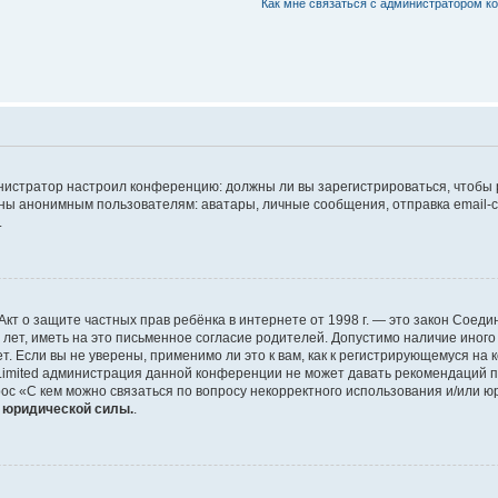
Как мне связаться с администратором 
дминистратор настроил конференцию: должны ли вы зарегистрироваться, чтобы
 анонимным пользователям: аватары, личные сообщения, отправка email-сооб
.
 или Акт о защите частных прав ребёнка в интернете от 1998 г. — это закон Со
т, иметь на это письменное согласие родителей. Допустимо наличие иного
 Если вы не уверены, применимо ли это к вам, как к регистрирующемуся на 
Limited администрация данной конференции не может давать рекомендаций 
ос «С кем можно связаться по вопросу некорректного использования и/или ю
т юридической силы.
.