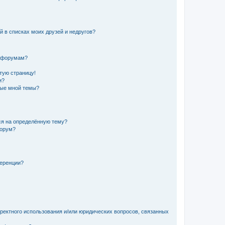
й в списках моих друзей и недругов?
и форумам?
стую страницу!
и?
ные мной темы?
ься на определённую тему?
форум?
ференции?
рректного использования и/или юридических вопросов, связанных