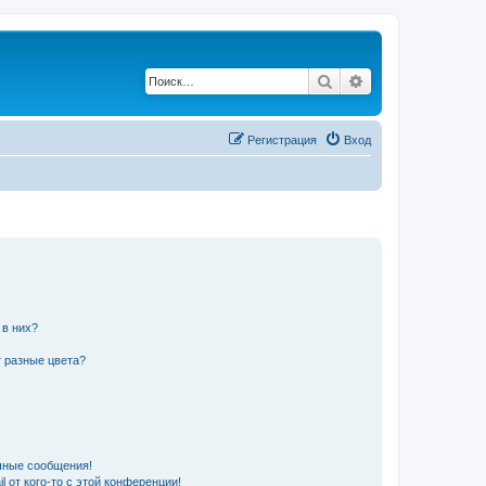
Поиск
Расширенный по
Регистрация
Вход
 в них?
 разные цвета?
чные сообщения!
 от кого-то с этой конференции!