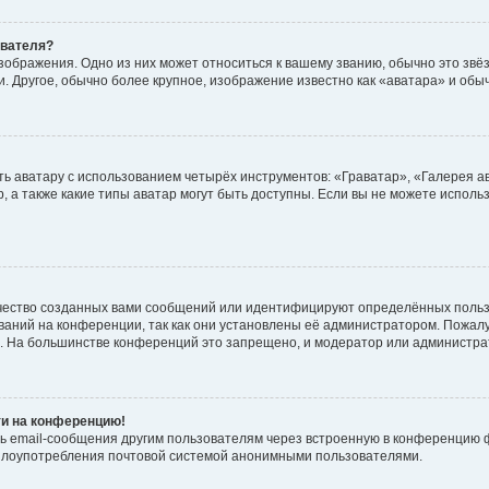
ователя?
зображения. Одно из них может относиться к вашему званию, обычно это звёзд
. Другое, обычно более крупное, изображение известно как «аватара» и обы
ь аватару с использованием четырёх инструментов: «Граватар», «Галерея а
, а также какие типы аватар могут быть доступны. Если вы не можете испол
чество созданных вами сообщений или идентифицируют определённых польз
аний на конференции, так как они установлены её администратором. Пожал
е. На большинстве конференций это запрещено, и модератор или администра
ти на конференцию!
ь email-сообщения другим пользователям через встроенную в конференцию ф
ь злоупотребления почтовой системой анонимными пользователями.