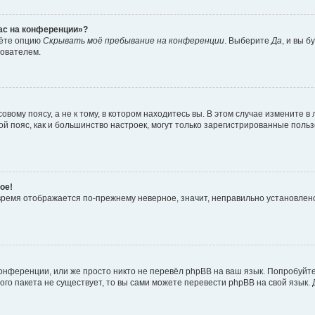
час на конференции»?
дёте опцию
Скрывать моё пребывание на конференции
. Выберите
Да
, и вы 
зователем.
вому поясу, а не к тому, в котором находитесь вы. В этом случае измените в 
овой пояс, как и большинство настроек, могут только зарегистрированные пол
ое!
о время отображается по-прежнему неверное, значит, неправильно установле
онференции, или же просто никто не перевёл phpBB на ваш язык. Попробуйт
вого пакета не существует, то вы сами можете перевести phpBB на свой язы