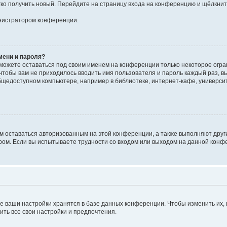
егко получить новый. Перейдите на страницу входа на конференцию и щёлкни
инистратором конференции.
мени и пароля?
сможете оставаться под своим именем на конференции только некоторое огран
 чтобы вам не приходилось вводить имя пользователя и пароль каждый раз, 
щедоступном компьютере, например в библиотеке, интернет-кафе, университе
ам оставаться авторизованным на этой конференции, а также выполняют друг
ом. Если вы испытываете трудности со входом или выходом на данной конфе
е ваши настройки хранятся в базе данных конференции. Чтобы изменить их,
ить все свои настройки и предпочтения.