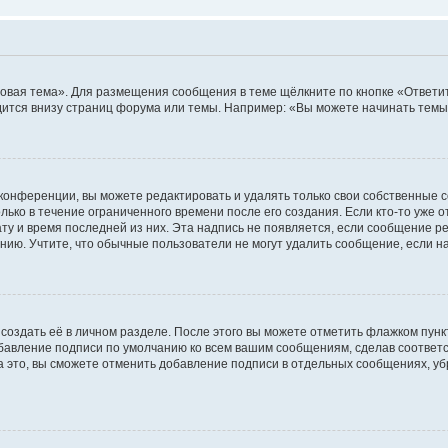
овая тема». Для размещения сообщения в теме щёлкните по кнопке «Ответит
ится внизу страниц форума или темы. Например: «Вы можете начинать темы»
конференции, вы можете редактировать и удалять только свои собственные 
ько в течение ограниченного времени после его создания. Если кто-то уже 
дату и время последней из них. Эта надпись не появляется, если сообщение 
ию. Учтите, что обычные пользователи не могут удалить сообщение, если на 
создать её в личном разделе. После этого вы можете отметить флажком пун
обавление подписи по умолчанию ко всем вашим сообщениям, сделав соотве
а это, вы сможете отменить добавление подписи в отдельных сообщениях, у