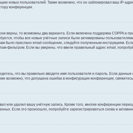
ию новых пользователей. Также возможно, что он заблокировал ваш IP-адре
атору конференции.
они верны, то возможны два варианта. Если включена поддержка COPPA и при 
уется, чтобы все новые учётные записи были активированы пользователями
ам было прислано email-сообщение, следуйте полученным инструкциям. Если
пам-фильтром. Если вы уверены, что ввели правильный адрес email, попробу
едитесь, что вы правильно вводите имя пользователя и пароль. Если данные
Также возможно, что допущена ошибка в конфигурации конференции, свяжитес
вал или удалил вашу учётную запись. Кроме того, многие конференции перио
ных. Если это произошло, попробуйте зарегистрироваться снова и активнее 