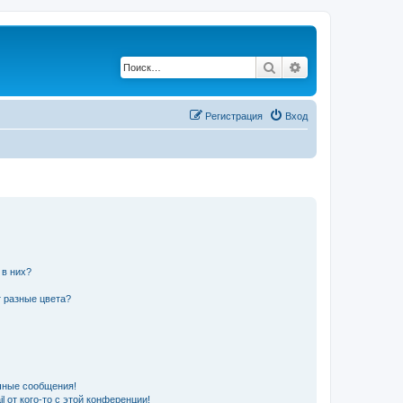
Поиск
Расширенный по
Регистрация
Вход
 в них?
 разные цвета?
чные сообщения!
 от кого-то с этой конференции!