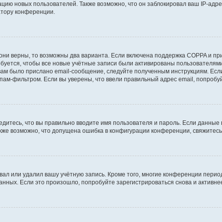
ию новых пользователей. Также возможно, что он заблокировал ваш IP-адре
атору конференции.
они верны, то возможны два варианта. Если включена поддержка COPPA и при 
уется, чтобы все новые учётные записи были активированы пользователями
ам было прислано email-сообщение, следуйте полученным инструкциям. Если
пам-фильтром. Если вы уверены, что ввели правильный адрес email, попробу
едитесь, что вы правильно вводите имя пользователя и пароль. Если данные
Также возможно, что допущена ошибка в конфигурации конференции, свяжитес
вал или удалил вашу учётную запись. Кроме того, многие конференции перио
ных. Если это произошло, попробуйте зарегистрироваться снова и активнее 