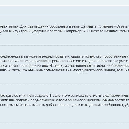
овая тема». Для размещения сообщения в теме щёлкните по кнопке «Ответит
ится внизу страниц форума или темы. Например: «Вы можете начинать темы»
конференции, вы можете редактировать и удалять только свои собственные 
ько в течение ограниченного времени после его создания. Если кто-то уже 
дату и время последней из них. Эта надпись не появляется, если сообщение 
ию. Учтите, что обычные пользователи не могут удалить сообщение, если на 
создать её в личном разделе. После этого вы можете отметить флажком пун
обавление подписи по умолчанию ко всем вашим сообщениям, сделав соотве
а это, вы сможете отменить добавление подписи в отдельных сообщениях, у