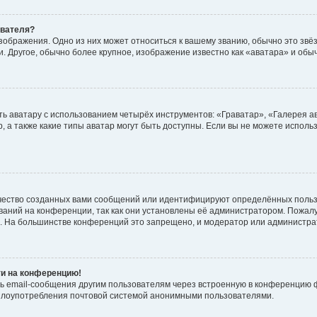
ователя?
зображения. Одно из них может относиться к вашему званию, обычно это звёзд
. Другое, обычно более крупное, изображение известно как «аватара» и обы
ь аватару с использованием четырёх инструментов: «Граватар», «Галерея а
, а также какие типы аватар могут быть доступны. Если вы не можете испол
чество созданных вами сообщений или идентифицируют определённых польз
аний на конференции, так как они установлены её администратором. Пожал
е. На большинстве конференций это запрещено, и модератор или администра
ти на конференцию!
ь email-сообщения другим пользователям через встроенную в конференцию ф
ь злоупотребления почтовой системой анонимными пользователями.