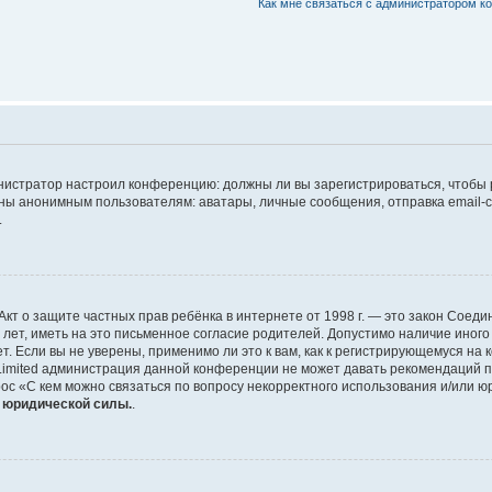
Как мне связаться с администратором 
дминистратор настроил конференцию: должны ли вы зарегистрироваться, чтобы
 анонимным пользователям: аватары, личные сообщения, отправка email-сооб
.
 или Акт о защите частных прав ребёнка в интернете от 1998 г. — это закон Со
т, иметь на это письменное согласие родителей. Допустимо наличие иного
 Если вы не уверены, применимо ли это к вам, как к регистрирующемуся на 
Limited администрация данной конференции не может давать рекомендаций 
ос «С кем можно связаться по вопросу некорректного использования и/или ю
т юридической силы.
.