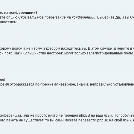
час на конференции»?
дёте опцию
Скрывать моё пребывание на конференции
. Выберите
Да
, и вы 
зователем.
вому поясу, а не к тому, в котором находитесь вы. В этом случае измените в 
овой пояс, как и большинство настроек, могут только зарегистрированные пол
ое!
о время отображается по-прежнему неверное, значит, неправильно установле
онференции, или же просто никто не перевёл phpBB на ваш язык. Попробуйт
вого пакета не существует, то вы сами можете перевести phpBB на свой язы