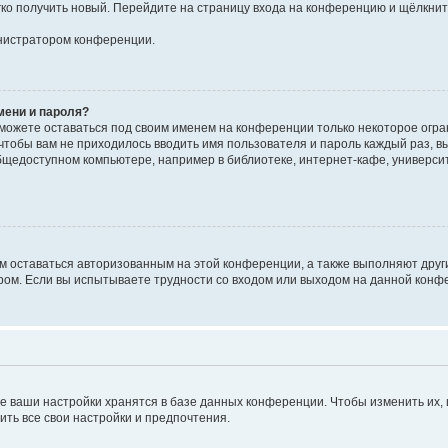
егко получить новый. Перейдите на страницу входа на конференцию и щёлкни
инистратором конференции.
мени и пароля?
сможете оставаться под своим именем на конференции только некоторое огран
 чтобы вам не приходилось вводить имя пользователя и пароль каждый раз, 
щедоступном компьютере, например в библиотеке, интернет-кафе, университе
ам оставаться авторизованным на этой конференции, а также выполняют друг
ом. Если вы испытываете трудности со входом или выходом на данной конфе
е ваши настройки хранятся в базе данных конференции. Чтобы изменить их,
ить все свои настройки и предпочтения.