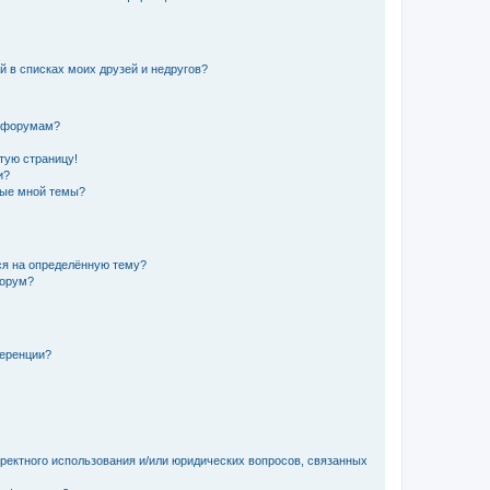
й в списках моих друзей и недругов?
и форумам?
стую страницу!
и?
ные мной темы?
ься на определённую тему?
форум?
ференции?
рректного использования и/или юридических вопросов, связанных