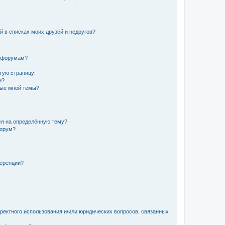
й в списках моих друзей и недругов?
и форумам?
стую страницу!
и?
ные мной темы?
ься на определённую тему?
форум?
ференции?
рректного использования и/или юридических вопросов, связанных