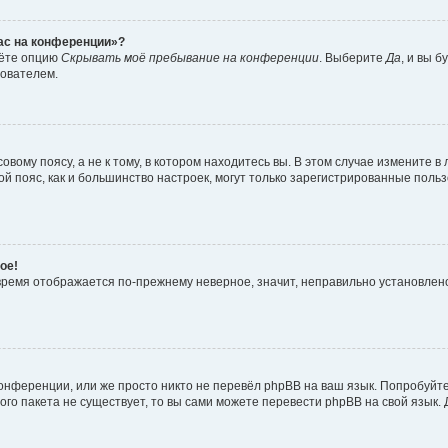
час на конференции»?
дёте опцию
Скрывать моё пребывание на конференции
. Выберите
Да
, и вы 
зователем.
вому поясу, а не к тому, в котором находитесь вы. В этом случае измените в 
овой пояс, как и большинство настроек, могут только зарегистрированные пол
ое!
о время отображается по-прежнему неверное, значит, неправильно установле
онференции, или же просто никто не перевёл phpBB на ваш язык. Попробуйт
вого пакета не существует, то вы сами можете перевести phpBB на свой язы