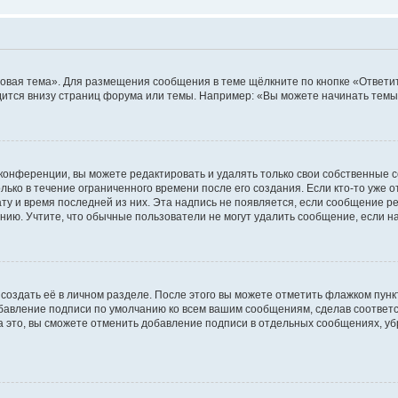
овая тема». Для размещения сообщения в теме щёлкните по кнопке «Ответит
ится внизу страниц форума или темы. Например: «Вы можете начинать темы»
конференции, вы можете редактировать и удалять только свои собственные 
ько в течение ограниченного времени после его создания. Если кто-то уже 
дату и время последней из них. Эта надпись не появляется, если сообщение 
ию. Учтите, что обычные пользователи не могут удалить сообщение, если на 
создать её в личном разделе. После этого вы можете отметить флажком пун
обавление подписи по умолчанию ко всем вашим сообщениям, сделав соотве
а это, вы сможете отменить добавление подписи в отдельных сообщениях, у