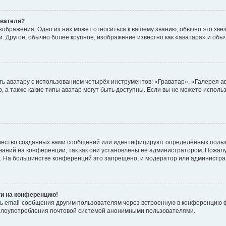
ователя?
зображения. Одно из них может относиться к вашему званию, обычно это звёзд
. Другое, обычно более крупное, изображение известно как «аватара» и обы
ь аватару с использованием четырёх инструментов: «Граватар», «Галерея а
, а также какие типы аватар могут быть доступны. Если вы не можете испол
чество созданных вами сообщений или идентифицируют определённых польз
аний на конференции, так как они установлены её администратором. Пожал
е. На большинстве конференций это запрещено, и модератор или администра
ти на конференцию!
ь email-сообщения другим пользователям через встроенную в конференцию ф
ь злоупотребления почтовой системой анонимными пользователями.