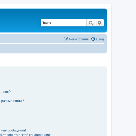
Поиск
Расширенный по
Регистрация
Вход
 в них?
 разные цвета?
чные сообщения!
 от кого-то с этой конференции!