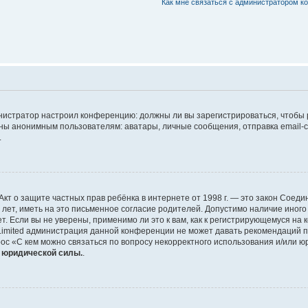
Как мне связаться с администратором 
дминистратор настроил конференцию: должны ли вы зарегистрироваться, чтобы
 анонимным пользователям: аватары, личные сообщения, отправка email-сооб
.
 или Акт о защите частных прав ребёнка в интернете от 1998 г. — это закон Со
т, иметь на это письменное согласие родителей. Допустимо наличие иного
 Если вы не уверены, применимо ли это к вам, как к регистрирующемуся на 
Limited администрация данной конференции не может давать рекомендаций 
ос «С кем можно связаться по вопросу некорректного использования и/или ю
т юридической силы.
.