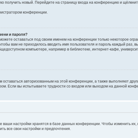
егко получить новый. Перейдите на страницу входа на конференцию и щёлкни
инистратором конференции.
мени и пароля?
сможете оставаться под своим именем на конференции только некоторое огран
 чтобы вам не приходилось вводить имя пользователя и пароль каждый раз, 
щедоступном компьютере, например в библиотеке, интернет-кафе, университе
ам оставаться авторизованным на этой конференции, а также выполняют друг
ом. Если вы испытываете трудности со входом или выходом на данной конфе
е ваши настройки хранятся в базе данных конференции. Чтобы изменить их,
ить все свои настройки и предпочтения.