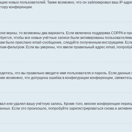
ию новых пользователей. Также возможно, что он заблокировал ваш IP-адре
атору конференции.
они верны, то возможны два варианта. Если включена поддержка COPPA и при 
уется, чтобы все новые учётные записи были активированы пользователями
ам было прислано email-сообщение, следуйте полученным инструкциям. Если
пам-фильтром. Если вы уверены, что ввели правильный адрес email, попробу
едитесь, что вы правильно вводите имя пользователя и пароль. Если данные
Также возможно, что допущена ошибка в конфигурации конференции, свяжитес
вал или удалил вашу учётную запись. Кроме того, многие конференции перио
ных. Если это произошло, попробуйте зарегистрироваться снова и активнее 