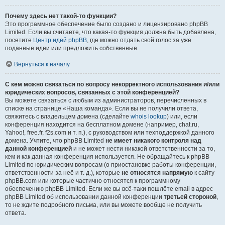
Почему здесь нет такой-то функции?
Это программное обеспечение было создано и лицензировано phpBB
Limited. Если вы считаете, что какая-то функция должна быть добавлена,
посетите
Центр идей phpBB
, где можно отдать свой голос за уже
поданные идеи или предложить собственные.
Вернуться к началу
С кем можно связаться по вопросу некорректного использования и/или
юридических вопросов, связанных с этой конференцией?
Вы можете связаться с любым из администраторов, перечисленных в
списке на странице «Наша команда». Если вы не получили ответа,
свяжитесь с владельцем домена (сделайте
whois lookup
) или, если
конференция находится на бесплатном домене (например, chat.ru,
Yahoo!, free.fr, f2s.com и т. п.), с руководством или техподдержкой данного
домена. Учтите, что phpBB Limited
не имеет никакого контроля над
данной конференцией
и не может нести никакой ответственности за то,
кем и как данная конференция используется. Не обращайтесь к phpBB
Limited по юридическим вопросам (о приостановке работы конференции,
ответственности за неё и т. д.), которые
не относятся напрямую
к сайту
phpBB.com или которые частично относятся к программному
обеспечению phpBB Limited. Если же вы всё-таки пошлёте email в адрес
phpBB Limited об использовании данной конференции
третьей стороной
,
то не ждите подробного письма, или вы можете вообще не получить
ответа.