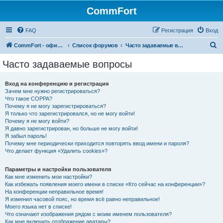
CommFort
FAQ
Регистрация
Вход
П
CommFort - официальный сайт
Список форумов
Часто задаваемые вопросы
о
Часто задаваемые вопросы
и
с
Вход на конференцию и регистрация
Зачем мне нужно регистрироваться?
к
Что такое COPPA?
Почему я не могу зарегистрироваться?
Я только что зарегистрировался, но не могу войти!
Почему я не могу войти?
Я давно зарегистрирован, но больше не могу войти!
Я забыл пароль!
Почему мне периодически приходится повторять ввод имени и пароля?
Что делает функция «Удалить cookies»?
Параметры и настройки пользователя
Как мне изменить мои настройки?
Как избежать появления моего имени в списке «Кто сейчас на конференции»?
На конференции неправильное время!
Я изменил часовой пояс, но время всё равно неправильное!
Моего языка нет в списке!
Что означают изображения рядом с моим именем пользователя?
Как мне включить отображение аватары?