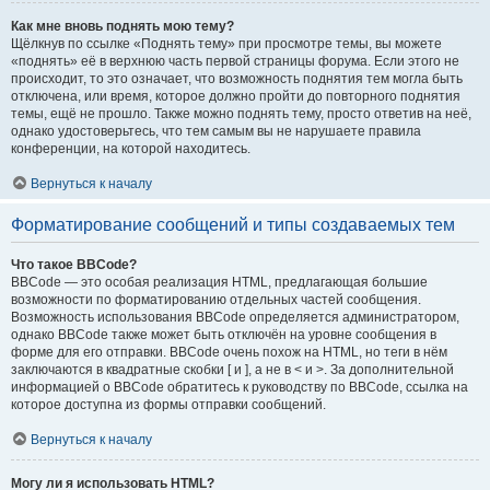
Как мне вновь поднять мою тему?
Щёлкнув по ссылке «Поднять тему» при просмотре темы, вы можете
«поднять» её в верхнюю часть первой страницы форума. Если этого не
происходит, то это означает, что возможность поднятия тем могла быть
отключена, или время, которое должно пройти до повторного поднятия
темы, ещё не прошло. Также можно поднять тему, просто ответив на неё,
однако удостоверьтесь, что тем самым вы не нарушаете правила
конференции, на которой находитесь.
Вернуться к началу
Форматирование сообщений и типы создаваемых тем
Что такое BBCode?
BBCode — это особая реализация HTML, предлагающая большие
возможности по форматированию отдельных частей сообщения.
Возможность использования BBCode определяется администратором,
однако BBCode также может быть отключён на уровне сообщения в
форме для его отправки. BBCode очень похож на HTML, но теги в нём
заключаются в квадратные скобки [ и ], а не в < и >. За дополнительной
информацией о BBCode обратитесь к руководству по BBCode, ссылка на
которое доступна из формы отправки сообщений.
Вернуться к началу
Могу ли я использовать HTML?