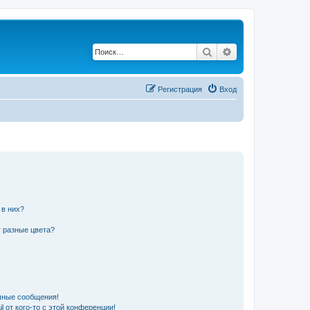
Поиск
Расширенный по
Регистрация
Вход
 в них?
 разные цвета?
чные сообщения!
 от кого-то с этой конференции!