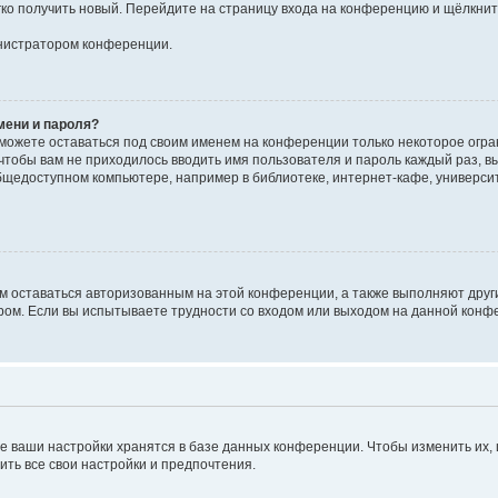
егко получить новый. Перейдите на страницу входа на конференцию и щёлкни
инистратором конференции.
мени и пароля?
сможете оставаться под своим именем на конференции только некоторое огран
 чтобы вам не приходилось вводить имя пользователя и пароль каждый раз, 
щедоступном компьютере, например в библиотеке, интернет-кафе, университе
ам оставаться авторизованным на этой конференции, а также выполняют друг
ом. Если вы испытываете трудности со входом или выходом на данной конфе
е ваши настройки хранятся в базе данных конференции. Чтобы изменить их,
ить все свои настройки и предпочтения.