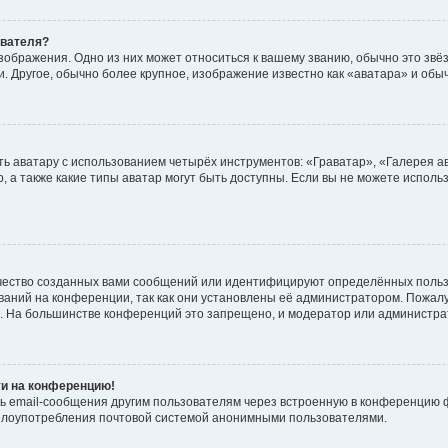
ователя?
зображения. Одно из них может относиться к вашему званию, обычно это звёзд
. Другое, обычно более крупное, изображение известно как «аватара» и обы
ь аватару с использованием четырёх инструментов: «Граватар», «Галерея а
, а также какие типы аватар могут быть доступны. Если вы не можете испол
чество созданных вами сообщений или идентифицируют определённых польз
аний на конференции, так как они установлены её администратором. Пожал
е. На большинстве конференций это запрещено, и модератор или администра
ти на конференцию!
ь email-сообщения другим пользователям через встроенную в конференцию ф
ь злоупотребления почтовой системой анонимными пользователями.