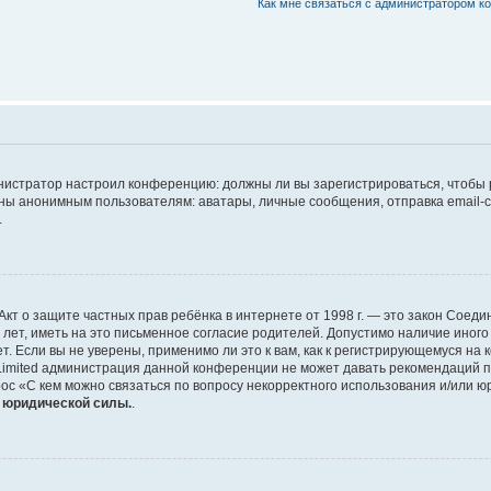
Как мне связаться с администратором 
дминистратор настроил конференцию: должны ли вы зарегистрироваться, чтобы
 анонимным пользователям: аватары, личные сообщения, отправка email-сооб
.
 или Акт о защите частных прав ребёнка в интернете от 1998 г. — это закон Со
т, иметь на это письменное согласие родителей. Допустимо наличие иного
 Если вы не уверены, применимо ли это к вам, как к регистрирующемуся на 
Limited администрация данной конференции не может давать рекомендаций 
ос «С кем можно связаться по вопросу некорректного использования и/или ю
т юридической силы.
.