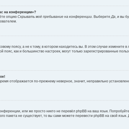
час на конференции»?
дёте опцию
Скрывать моё пребывание на конференции
. Выберите
Да
, и вы 
зователем.
вому поясу, а не к тому, в котором находитесь вы. В этом случае измените в 
овой пояс, как и большинство настроек, могут только зарегистрированные пол
ое!
о время отображается по-прежнему неверное, значит, неправильно установле
онференции, или же просто никто не перевёл phpBB на ваш язык. Попробуйт
вого пакета не существует, то вы сами можете перевести phpBB на свой язы