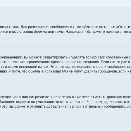
овая тема». Для размещения сообщения в теме щёлкните по кнопке «Ответит
ится внизу страниц форума или темы. Например: «Вы можете начинать темы»
конференции, вы можете редактировать и удалять только свои собственные 
ько в течение ограниченного времени после его создания. Если кто-то уже 
дату и время последней из них. Эта надпись не появляется, если сообщение 
ию. Учтите, что обычные пользователи не могут удалить сообщение, если на 
создать её в личном разделе. После этого вы можете отметить флажком пун
обавление подписи по умолчанию ко всем вашим сообщениям, сделав соотве
а это, вы сможете отменить добавление подписи в отдельных сообщениях, у