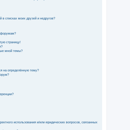
й в списках моих друзей и недругов?
и форумам?
стую страницу!
и?
ные мной темы?
ься на определённую тему?
форум?
ференции?
рректного использования и/или юридических вопросов, связанных