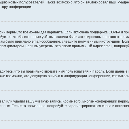
ию новых пользователей. Также возможно, что он заблокировал ваш IP-адре
атору конференции.
они верны, то возможны два варианта. Если включена поддержка COPPA и при 
уется, чтобы все новые учётные записи были активированы пользователями
ам было прислано email-сообщение, следуйте полученным инструкциям. Если
пам-фильтром. Если вы уверены, что ввели правильный адрес email, попробу
едитесь, что вы правильно вводите имя пользователя и пароль. Если данные
Также возможно, что допущена ошибка в конфигурации конференции, свяжитес
вал или удалил вашу учётную запись. Кроме того, многие конференции перио
ных. Если это произошло, попробуйте зарегистрироваться снова и активнее 